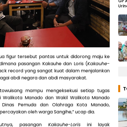
GP 
Urin
a figur tersebut pantas untuk didorong maju ke
, dimana pasangan Kakauhe dan Loris (
Kakauhe-
track record yang sangat kuat dalam menjalankan
ebagai abdi negara dan abdi masyarakat.
ontowuisang mampu mengeksekusi setiap tugas
i Walikota Manado dan Wakil Walikota Manado
a Dinas Pemuda dan Olahraga Kota Manado,
ipercayakan oleh warga Sangihe,” ucap dia.
utnya, pasangan
Kakauhe-Loris
ini layak