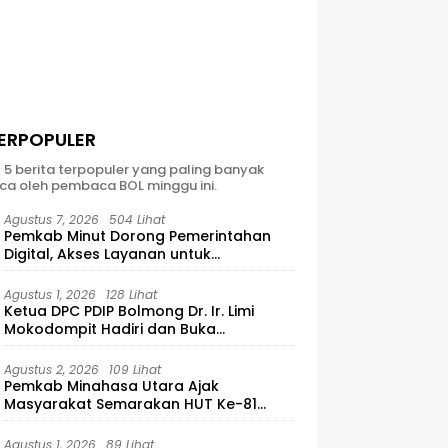
ERPOPULER
t 5 berita terpopuler yang paling banyak
ca oleh pembaca BOL minggu ini.
Agustus 7, 2026
504 Lihat
Pemkab Minut Dorong Pemerintahan
Digital, Akses Layanan untuk
Masyarakat
Agustus 1, 2026
128 Lihat
Ketua DPC PDIP Bolmong Dr. Ir. Limi
Mokodompit Hadiri dan Buka
Musyawarah Ranting Se-Kecamatan
Lolayan
Agustus 2, 2026
109 Lihat
Pemkab Minahasa Utara Ajak
Masyarakat Semarakan HUT Ke-81
Kemerdekaan RI
Agustus 1, 2026
89 Lihat