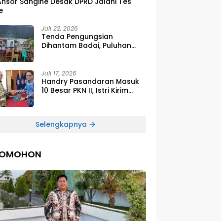
Ansor Sangihe Desak DPRD Jalani Tes
e
Juli 22, 2026
Tenda Pengungsian
Dihantam Badai, Puluhan
Siswa SDG Smirna Kawio
Dipulangkan
Juli 17, 2026
Handry Pasandaran Masuk
10 Besar PKN II, Istri Kirim
Ucapan Bangga Lewat
Medsos
Selengkapnya
TOMOHON