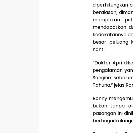
diperhitungkan ol
beralasan, dima
merupakan put
mendapatkan duk
kedekatannya den
besar peluang
nanti.
“Dokter Apri di
pengalaman yang
Sangihe sebelum
Tahuna,” jelas Ro
Ronny mengemuka
bukan tanpa ala
pasangan ini din
berbagai kalanga