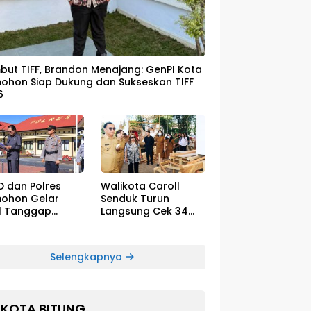
ut TIFF, Brandon Menajang: ​GenPI Kota
ohon Siap Dukung dan Sukseskan TIFF
6
D dan Polres
Walikota Caroll
ohon Gelar
Senduk Turun
l Tanggap
Langsung Cek 34
cana El-Nino
Float Megah Siap
Tampil di TIFF pada
8 Agustus
Selengkapnya
KOTA BITUNG