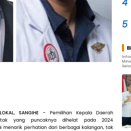
4
5
B
Info
Mina
Sela
LOKAL, SANGIHE
– Pemilihan Kepala Daerah
entak yang puncaknya dihelat pada 2024
 menarik perhatian dari berbagai kalangan, tak