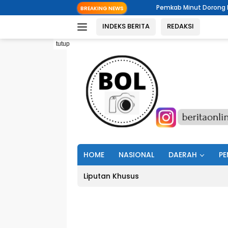
Langsung
Pemkab Minut Dorong Pemerintahan Digital,
BREAKING NEWS
ke
INDEKS BERITA
REDAKSI
konten
tutup
HOME
NASIONAL
DAERAH
PE
Liputan Khusus