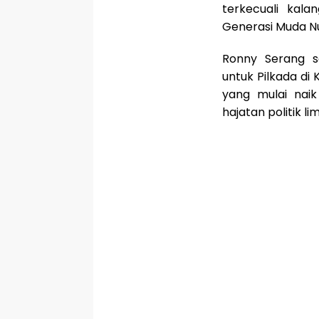
terkecuali kal
Generasi Muda N
Ronny Serang s
untuk Pilkada di
yang mulai nai
hajatan politik li