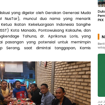
Duk
iskusi yang digelar oleh Gerakan Generasi Muda
Pem
M NusTar), muncul dua nama yang menarik
PKK
 Ketua Ikatan Kekeluargaan Indonesia Sangihe
Waw
Gel
IKISST) Kota Manado, Pontowuisang Kakauhe, dan
Pem
ngkendage Tahuna, dr. Aprikonus Loris, yang
N
Mas
ai pasangan yang potensial untuk memimpin
Beri
ap Serang, saat dimintai tanggapan, Kamis
wila
Juli 