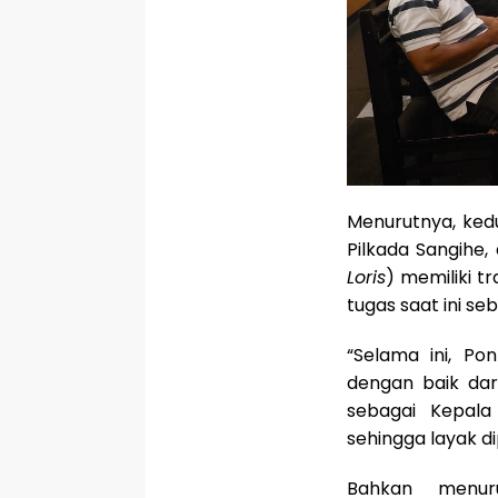
Menurutnya, kedu
Pilkada Sangihe
Loris
) memiliki 
tugas saat ini s
“Selama ini, P
dengan baik dar
sebagai Kepal
sehingga layak d
Bahkan menur