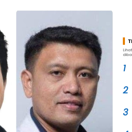
T
Liha
diba
1
2
3