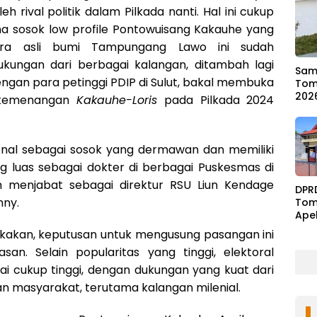
eh rival politik dalam Pilkada nanti. Hal ini cukup
na sosok low profile Pontowuisang Kakauhe yang
ra asli bumi Tampungang Lawo ini sudah
ungan dari berbagai kalangan, ditambah lagi
Samb
gan para petinggi PDIP di Sulut, bakal membuka
Tom
202
 kemenangan
Kakauhe-Loris
pada Pilkada 2024
kenal sebagai sosok yang dermawan dan memiliki
 luas sebagai dokter di berbagai Puskesmas di
 menjabat sebagai direktur RSU Liun Kendage
DPR
nny.
Tom
Ape
Ben
kan, keputusan untuk mengusung pasangan ini
san. Selain popularitas yang tinggi, elektoral
ilai cukup tinggi, dengan dukungan yang kuat dari
n masyarakat, terutama kalangan milenial.