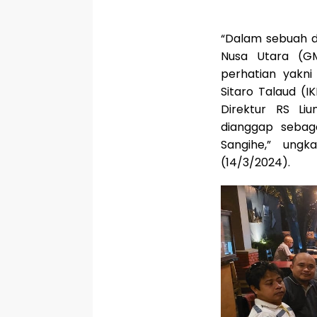
“Dalam sebuah d
Nusa Utara (G
perhatian yakni
Sitaro Talaud (
Direktur RS Liu
dianggap sebag
Sangihe,” ungk
(14/3/2024).