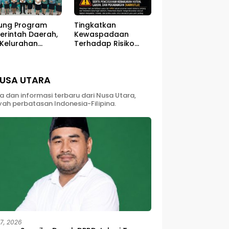
ung Program
Tingkatkan
erintah Daerah,
Kewaspadaan
 Kelurahan
Terhadap Risiko
ali Sukses
Kebakaran di Musim
ar Kegiatan
Kemarau
berdayaan
USA UTARA
yarakat
ta dan informasi terbaru dari Nusa Utara,
yah perbatasan Indonesia-Filipina.
27, 2026