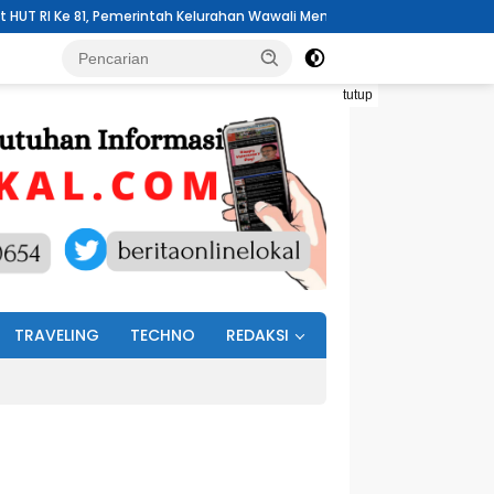
ntah Kelurahan Wawali Mengelar Jumat Bersih
Pemdes Buku Teng
tutup
TRAVELING
TECHNO
REDAKSI