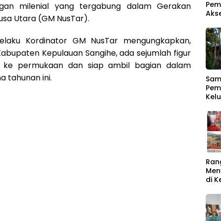
Pem
angan milenial yang tergabung dalam Gerakan
Aks
usa Utara (GM NusTar).
elaku Kordinator GM NusTar mengungkapkan,
 Kabupaten Kepulauan Sangihe, ada sejumlah figur
k ke permukaan dan siap ambil bagian dalam
ma tahunan ini.
Samb
Pem
Kel
Men
Ber
Ran
Men
di 
Rat
Buk