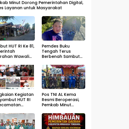
kab Minut Dorong Pemerintahan Digital,
es Layanan untuk Masyarakat
ut HUT RI Ke 81,
Pemdes Buku
erintah
Tengah Terus
urahan Wawali
Berbenah Sambut
gelar Jumat
HUT RI ke – 81
sih
gkaian Kegiatan
Pos TNI AL Kema
yambut HUT RI
Resmi Beroperasi,
Kecamatan
Pemkab Minut
ahan Resmi Di
Optimistis
a
Perlindungan
Nelayan Meningkat