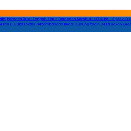
rsih
Pemdes Buku Tengah Terus Berbenah Sambut HUT RI ke – 81
Mevi D 
esmi Di Buka
Lokasi Pertambangan Ilegal Gunung tagin Desa Bakan Ke