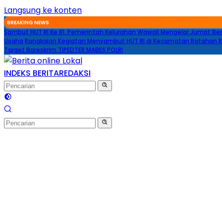
Langsung ke konten
BREAKING NEWS
Sambut HUT RI Ke 81, Pemerintah Kelurahan Wawali Mengelar Jumat Be
Usaha
Rangkaian Kegiatan Menyambut HUT RI di Kecamatan Ratahan R
Target Bareskrim TIPEDTER MABES POLRI
INDEKS BERITA
REDAKSI