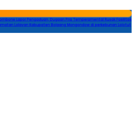
Lombone Lapor Pengaduan, Dugaan Pria Temperamental Rusak Fasilitas
camatan Lolayan Kabupaten Bolaang Mongondow di perkebunan Lolotut