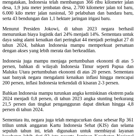
mengatakan, Indonesia telah membangun 366 ribu kilometer jalan
desa, 1,9 juta meter jembatan desa, 2.700 kilometer jalan tol baru,
6.000 kilo meter jalan nasional, 50 pelabuhan dan bandara baru,
serta 43 bendungan dan 1,1 hektare jaringan irigasi baru.
Menurut Presiden Jokowi, di tahun 2023 negara berhasil
menurunkan biaya logistik dari 24% menjadi 14%. Sementara untuk
daya saing alami kenaikan dari peringkat 44 menjadi peringkat 27 di
tahun 2024, bahkan Indonesia mampu memperkuat persatuan
dengan akses yang lebih merata dan berkeadilan.
Indonesia juga mampu menjaga pertumbuhan ekonomi di atas 5
persen, bahkan di wilayah Indonesia Timur seperti Papua dan
Maluku Utara pertumbuhan ekonomi di atas 20 persen. Sementara
saat banyak negara mengalami kenaikan inflasi hingga mencapai
200 persen, inflasi Indonesia terkendali di kisaran 2-3 persen.
Bahkan Indonesia mampu turunkan angka kemiskinan ekstrem pada
2024 menjadi 0,8 persen, di tahun 2023 angka stunting berkurang
21,5 persen dan tingkat pengangguran dapat ditekan hingga 4,8
persen di tahun 2024.
Sementara itu, negara juga telah mengucurkan dana sebesar Rp 361
triliun untuk anggaran Kartu Indonesia Sehat (KIS) dan selama
sepuluh tahun ini, telah digunakan untuk membiayai layanan