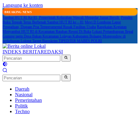
Langsung ke konten
BREAKING NEWS
Sambut HUT RI Ke 81, Pemerintah Kelurahan Wawali Mengelar Jumat Bersih
Pemdes
Buku Tengah Terus Berbenah Sambut HUT RI ke – 81
Mevi D Lombone Lapor
Pengaduan, Dugaan Pria Temperamental Rusak Fasilitas Usaha
Rangkaian Kegiatan
Menyambut HUT RI di Kecamatan Ratahan Resmi Di Buka
Lokasi Pertambangan Ilegal
Gunung tagin Desa Bakan Kecamatan Lolayan Kabupaten Bolaang Mongondow di
perkebunan Lolotut Target Bareskrim TIPEDTER MABES POLRI
INDEKS BERITA
REDAKSI
Daerah
Nasional
Pemerintahan
Politik
Techno