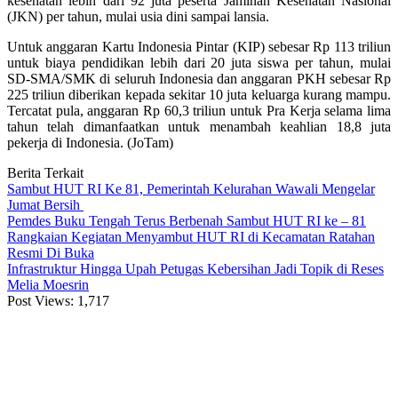
kesehatan lebih dari 92 juta peserta Jaminan Kesehatan Nasional
(JKN) per tahun, mulai usia dini sampai lansia.
Untuk anggaran Kartu Indonesia Pintar (KIP) sebesar Rp 113 triliun
untuk biaya pendidikan lebih dari 20 juta siswa per tahun, mulai
SD-SMA/SMK di seluruh Indonesia dan anggaran PKH sebesar Rp
225 triliun diberikan kepada sekitar 10 juta keluarga kurang mampu.
Tercatat pula, anggaran Rp 60,3 triliun untuk Pra Kerja selama lima
tahun telah dimanfaatkan untuk menambah keahlian 18,8 juta
pekerja di Indonesia. (JoTam)
Berita Terkait
Sambut HUT RI Ke 81, Pemerintah Kelurahan Wawali Mengelar
Jumat Bersih
Pemdes Buku Tengah Terus Berbenah Sambut HUT RI ke – 81
Rangkaian Kegiatan Menyambut HUT RI di Kecamatan Ratahan
Resmi Di Buka
Infrastruktur Hingga Upah Petugas Kebersihan Jadi Topik di Reses
Melia Moesrin
Post Views:
1,717