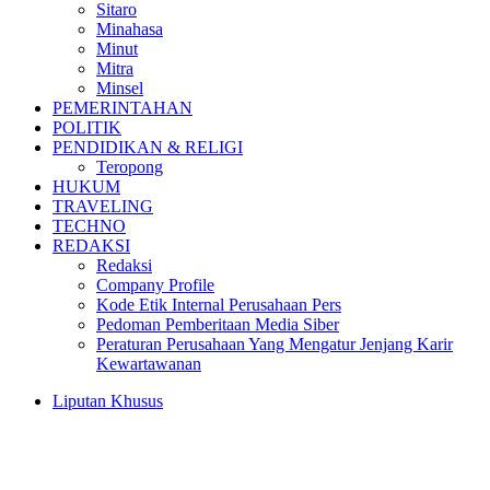
Sitaro
Minahasa
Minut
Mitra
Minsel
PEMERINTAHAN
POLITIK
PENDIDIKAN & RELIGI
Teropong
HUKUM
TRAVELING
TECHNO
REDAKSI
Redaksi
Company Profile
Kode Etik Internal Perusahaan Pers
Pedoman Pemberitaan Media Siber
Peraturan Perusahaan Yang Mengatur Jenjang Karir
Kewartawanan
Liputan Khusus