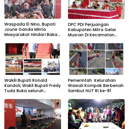
Waspada El Nino, Bupati
DPC PDI Perjuangan
Joune Ganda Minta
Kabupaten Mitra Gelar
Masyarakat Hindari Bakar
Musran Di Kecamatan
Sampah untuk Cegah
Belang
Kebakaran
Wakili Bupati Ronald
Pemerintah Kelurahan
Kandoli, Wakil Bupati Fredy
Wawali Kompak Berbenah
Tuda Buka seluruh
Sambut HUT RI ke-81
Rangkaian Kegiatan
Meriahkan HUT RI ke 81