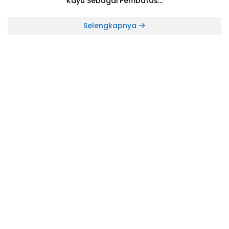
Kayu Sebagai Pembatas
Lintasan,DragRace Tak Steril Berujung
Maut :16 Korban,6 Orang Meninggal
Selengkapnya
Dunia