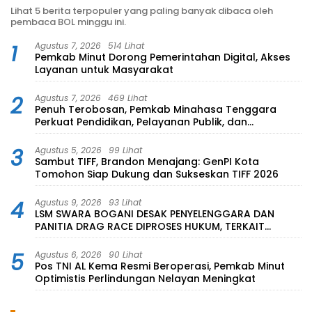
Lihat 5 berita terpopuler yang paling banyak dibaca oleh
pembaca BOL minggu ini.
1
Agustus 7, 2026
514 Lihat
Pemkab Minut Dorong Pemerintahan Digital, Akses
Layanan untuk Masyarakat
2
Agustus 7, 2026
469 Lihat
Penuh Terobosan, Pemkab Minahasa Tenggara
Perkuat Pendidikan, Pelayanan Publik, dan
Kesehatan
3
Agustus 5, 2026
99 Lihat
Sambut TIFF, Brandon Menajang: ​GenPI Kota
Tomohon Siap Dukung dan Sukseskan TIFF 2026
4
Agustus 9, 2026
93 Lihat
LSM SWARA BOGANI DESAK PENYELENGGARA DAN
PANITIA DRAG RACE DIPROSES HUKUM, TERKAIT
TRAGEDI MAUT 16 KORBAN DAN 6 ORANG LAINYA
MENINGGAL DUNIA
5
Agustus 6, 2026
90 Lihat
Pos TNI AL Kema Resmi Beroperasi, Pemkab Minut
Optimistis Perlindungan Nelayan Meningkat