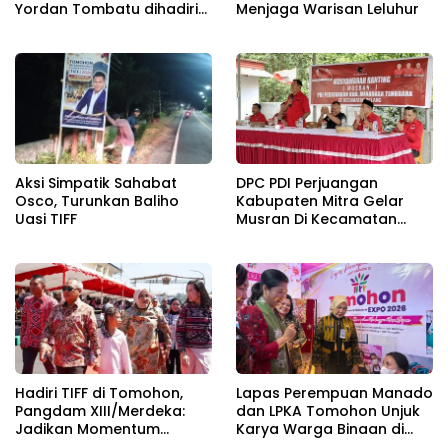
Yordan Tombatu dihadiri
Menjaga Warisan Leluhur
Bupati Ronald Kandoli
Didampingi Stefa Kandoli
Antou
Aksi Simpatik Sahabat
DPC PDI Perjuangan
Osco, Turunkan Baliho
Kabupaten Mitra Gelar
Uasi TIFF
Musran Di Kecamatan
Belang
Hadiri TIFF di Tomohon,
Lapas Perempuan Manado
Pangdam XIII/Merdeka:
dan LPKA Tomohon Unjuk
Jadikan Momentum
Karya Warga Binaan di
Pertahankan Persatuan
TIFF 2026