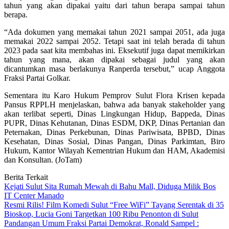
tahun yang akan dipakai yaitu dari tahun berapa sampai tahun
berapa.
“Ada dokumen yang memakai tahun 2021 sampai 2051, ada juga
memakai 2022 sampai 2052. Tetapi saat ini telah berada di tahun
2023 pada saat kita membahas ini. Eksekutif juga dapat memikirkan
tahun yang mana, akan dipakai sebagai judul yang akan
dicantumkan masa berlakunya Ranperda tersebut,” ucap Anggota
Fraksi Partai Golkar.
Sementara itu Karo Hukum Pemprov Sulut Flora Krisen kepada
Pansus RPPLH menjelaskan, bahwa ada banyak stakeholder yang
akan terlibat seperti, Dinas Lingkungan Hidup, Bappeda, Dinas
PUPR, Dinas Kehutanan, Dinas ESDM, DKP, Dinas Pertanian dan
Peternakan, Dinas Perkebunan, Dinas Pariwisata, BPBD, Dinas
Kesehatan, Dinas Sosial, Dinas Pangan, Dinas Parkimtan, Biro
Hukum, Kantor Wilayah Kementrian Hukum dan HAM, Akademisi
dan Konsultan. (JoTam)
Berita Terkait
Kejati Sulut Sita Rumah Mewah di Bahu Mall, Diduga Milik Bos
IT Center Manado
Resmi Rilis! Film Komedi Sulut “Free WiFi” Tayang Serentak di 35
Bioskop, Lucia Goni Targetkan 100 Ribu Penonton di Sulut
Pandangan Umum Fraksi Partai Demokrat, Ronald Sampel :