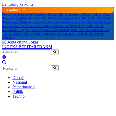
Langsung ke konten
BREAKING NEWS
Mevi D Lombone Lapor Pengaduan, Dugaan Pria Temperamental Rusak Fasilitas Usaha
Rangkaian Kegiatan Menyambut HUT RI di Kecamatan Ratahan Resmi Di Buka
Lokasi
Pertambangan Ilegal Gunung tagin Desa Bakan Kecamatan Lolayan Kabupaten Bolaang
Mongondow di perkebunan Lolotut Target Bareskrim TIPEDTER MABES POLRI
Infrastruktur Hingga Upah Petugas Kebersihan Jadi Topik di Reses Melia Moesrin
Pos
TNI AL Kema Resmi Beroperasi, Pemkab Minut Optimistis Perlindungan Nelayan
Meningkat
INDEKS BERITA
REDAKSI
Daerah
Nasional
Pemerintahan
Politik
Techno