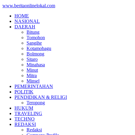
www.beritaonlinelokal.com
HOME
NASIONAL
DAERAH
Bitung
Tomohon
Sangihe
Kotamobagu
Bolmong
Sitaro
Minahasa
Minut
Mitra
Minsel
PEMERINTAHAN
POLITIK
PENDIDIKAN & RELIGI
Teropong
HUKUM
TRAVELING
TECHNO
REDAKSI
Redaksi