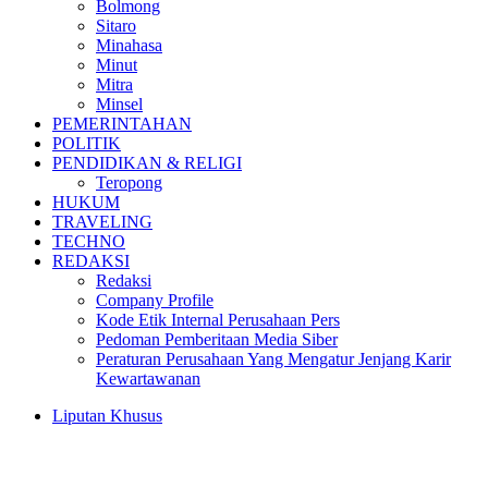
Bolmong
Sitaro
Minahasa
Minut
Mitra
Minsel
PEMERINTAHAN
POLITIK
PENDIDIKAN & RELIGI
Teropong
HUKUM
TRAVELING
TECHNO
REDAKSI
Redaksi
Company Profile
Kode Etik Internal Perusahaan Pers
Pedoman Pemberitaan Media Siber
Peraturan Perusahaan Yang Mengatur Jenjang Karir
Kewartawanan
Liputan Khusus