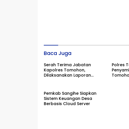
Baca Juga
Serah Terima Jabatan
Polres 
Kapolres Tomohon,
Penyamb
Dilaksanakan Laporan
Tomohon
Kesatuan Guna Mengetahui
Alberti
Kondisi Wilayah Hukum
Polres Tomohon
Pemkab Sangihe Siapkan
Sistem Keuangan Desa
Berbasis Cloud Server