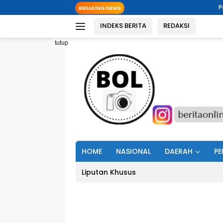
Langsung
Pemkab Minut Do
BREAKING NEWS
ke
INDEKS BERITA
REDAKSI
konten
tutup
HOME
NASIONAL
DAERAH
PE
Liputan Khusus