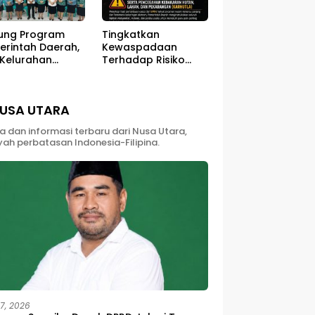
ung Program
Tingkatkan
erintah Daerah,
Kewaspadaan
 Kelurahan
Terhadap Risiko
ali Sukses
Kebakaran di Musim
ar Kegiatan
Kemarau
berdayaan
USA UTARA
yarakat
ta dan informasi terbaru dari Nusa Utara,
yah perbatasan Indonesia-Filipina.
27, 2026