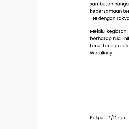
sambutan hangat
kebersamaan te
TNI dengan rakya
Melalui kegiatan
berharap nilai-n
terus terjaga s
Watuliney.
Peliput : */Dirga