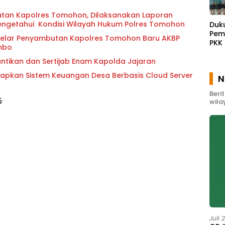
atan Kapolres Tomohon, Dilaksanakan Laporan
ngetahui Kondisi Wilayah Hukum Polres Tomohon
Duk
Pem
elar Penyambutan Kapolres Tomohon Baru AKBP
PKK
ombo
Waw
Gel
lantikan dan Sertijab Enam Kapolda Jajaran
Pem
apkan Sistem Keuangan Desa Berbasis Cloud Server
N
Mas
Beri
5
wila
Juli 