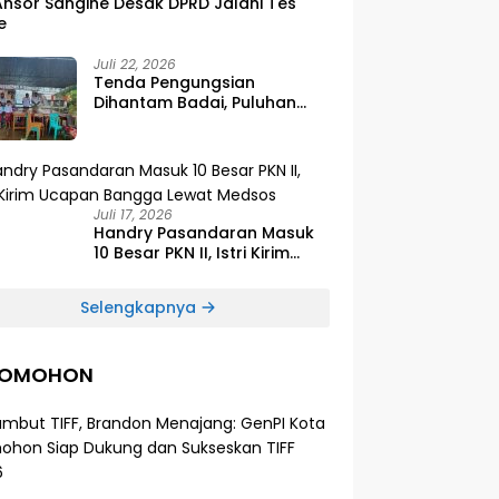
Ansor Sangihe Desak DPRD Jalani Tes
e
Juli 22, 2026
Tenda Pengungsian
Dihantam Badai, Puluhan
Siswa SDG Smirna Kawio
Dipulangkan
Juli 17, 2026
Handry Pasandaran Masuk
10 Besar PKN II, Istri Kirim
Ucapan Bangga Lewat
Medsos
Selengkapnya
TOMOHON