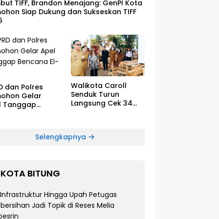
ut TIFF, Brandon Menajang: ​GenPI Kota
ohon Siap Dukung dan Sukseskan TIFF
6
Walikota Caroll
D dan Polres
Senduk Turun
ohon Gelar
Langsung Cek 34
l Tanggap
Float Megah Siap
cana El-Nino
Tampil di TIFF pada
8 Agustus
Selengkapnya
KOTA BITUNG