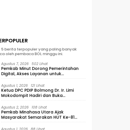
ERPOPULER
t 5 berita terpopuler yang paling banyak
ca oleh pembaca BOL minggu ini.
Agustus 7, 2026
502 Lihat
Pemkab Minut Dorong Pemerintahan
Digital, Akses Layanan untuk
Masyarakat
Agustus 1, 2026
121 Lihat
Ketua DPC PDIP Bolmong Dr. Ir. Limi
Mokodompit Hadiri dan Buka
Musyawarah Ranting Se-Kecamatan
Lolayan
Agustus 2, 2026
108 Lihat
Pemkab Minahasa Utara Ajak
Masyarakat Semarakan HUT Ke-81
Kemerdekaan RI
Agustus 1, 2026
88 Lihat