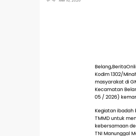
Mei 18, 2026
Belang,BeritaOn
Kodim 1302/Mina
masyarakat di GM
Kecamatan Belan
05 / 2026) kemar
Kegiatan ibadah 
TMMD untuk mem
kebersamaan den
TNI Manunggal M