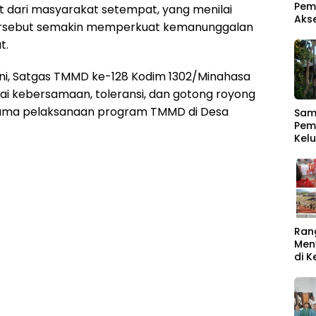
Pem
 dari masyarakat setempat, yang menilai
Aks
rsebut semakin memperkuat kemanunggalan
t.
 ini, Satgas TMMD ke-128 Kodim 1302/Minahasa
ilai kebersamaan, toleransi, dan gotong royong
elama pelaksanaan program TMMD di Desa
Samb
Pem
Kel
Men
Ber
Ran
Men
di 
Rat
Buk