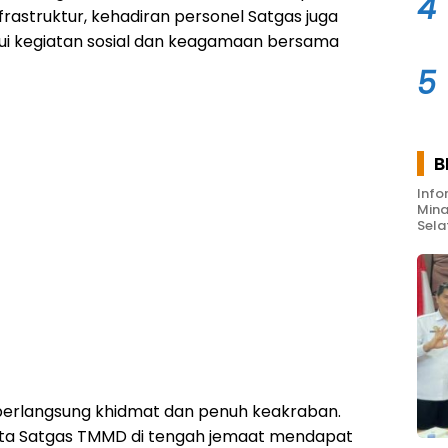
4
astruktur, kehadiran personel Satgas juga
ui kegiatan sosial dan keagamaan bersama
5
B
Info
Mina
Sela
berlangsung khidmat dan penuh keakraban.
ta Satgas TMMD di tengah jemaat mendapat