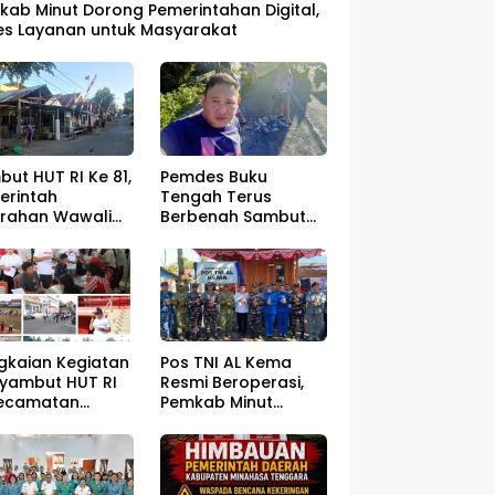
kab Minut Dorong Pemerintahan Digital,
es Layanan untuk Masyarakat
ut HUT RI Ke 81,
Pemdes Buku
erintah
Tengah Terus
urahan Wawali
Berbenah Sambut
gelar Jumat
HUT RI ke – 81
sih
gkaian Kegiatan
Pos TNI AL Kema
yambut HUT RI
Resmi Beroperasi,
Kecamatan
Pemkab Minut
ahan Resmi Di
Optimistis
a
Perlindungan
Nelayan Meningkat