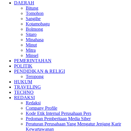
DAERAH
Bitung
Tomohon
Sangihe
Kotamobagu
Bolmong
Sitaro
Minahasa
Minut
Mitra
Minsel
PEMERINTAHAN
POLITIK
PENDIDIKAN & RELIGI
Teropong
HUKUM
TRAVELING
TECHNO
REDAKSI
Redaksi
Company Profile
Kode Etik Internal Perusahaan Pers
Pedoman Pemberitaan Media Siber
Peraturan Perusahaan Yang Mengatur Jenjang Karir
Kewartawanan