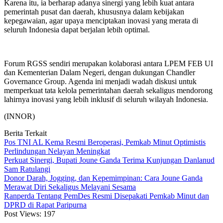
Karena itu, ia berharap adanya sinergi yang lebih kuat antara
pemerintah pusat dan daerah, khususnya dalam kebijakan
kepegawaian, agar upaya menciptakan inovasi yang merata di
seluruh Indonesia dapat berjalan lebih optimal.
Forum RGSS sendiri merupakan kolaborasi antara LPEM FEB UI
dan Kementerian Dalam Negeri, dengan dukungan Chandler
Governance Group. Agenda ini menjadi wadah diskusi untuk
memperkuat tata kelola pemerintahan daerah sekaligus mendorong
lahirnya inovasi yang lebih inklusif di seluruh wilayah Indonesia.
(INNOR)
Berita Terkait
Pos TNI AL Kema Resmi Beroperasi, Pemkab Minut Optimistis
Perlindungan Nelayan Meningkat
Perkuat Sinergi, Bupati Joune Ganda Terima Kunjungan Danlanud
Sam Ratulangi
Donor Darah, Jogging, dan Kepemimpinan: Cara Joune Ganda
Merawat Diri Sekaligus Melayani Sesama
Ranperda Tentang PemDes Resmi Disepakati Pemkab Minut dan
DPRD di Rapat Paripurna
Post Views:
197