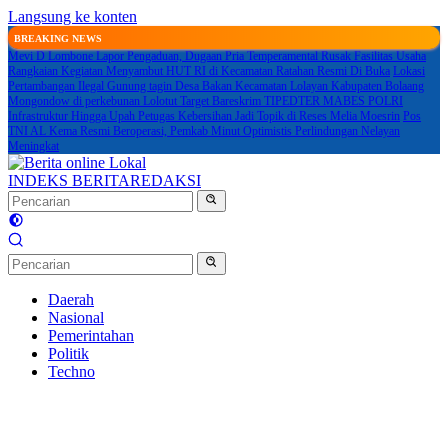
Langsung ke konten
BREAKING NEWS
Mevi D Lombone Lapor Pengaduan, Dugaan Pria Temperamental Rusak Fasilitas Usaha
Rangkaian Kegiatan Menyambut HUT RI di Kecamatan Ratahan Resmi Di Buka
Lokasi
Pertambangan Ilegal Gunung tagin Desa Bakan Kecamatan Lolayan Kabupaten Bolaang
Mongondow di perkebunan Lolotut Target Bareskrim TIPEDTER MABES POLRI
Infrastruktur Hingga Upah Petugas Kebersihan Jadi Topik di Reses Melia Moesrin
Pos
TNI AL Kema Resmi Beroperasi, Pemkab Minut Optimistis Perlindungan Nelayan
Meningkat
INDEKS BERITA
REDAKSI
Daerah
Nasional
Pemerintahan
Politik
Techno