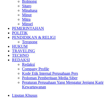
Bolmong
Sitaro
Minahasa
Minut
Mitra
Minsel
PEMERINTAHAN
POLITIK
PENDIDIKAN & RELIGI
Teropong
HUKUM
TRAVELING
TECHNO
REDAKSI
Redaksi
Company Profile
Kode Etik Internal Perusahaan Pers
Pedoman Pemberitaan Media Siber
Peraturan Perusahaan Yang Mengatur Jenjang Karir
Kewartawanan
Liputan Khusus