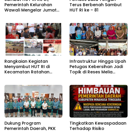
Pemerintah Kelurahan
Terus Berbenah Sambut
Wawali Mengelar Jumat
HUT RI ke – 81
Bersih
Rangkaian Kegiatan
Infrastruktur Hingga Upah
Menyambut HUT RI di
Petugas Kebersihan Jadi
Kecamatan Ratahan
Topik di Reses Melia
Resmi Di Buka
Moesrin
Dukung Program
Tingkatkan Kewaspadaan
Pemerintah Daerah, PKK
Terhadap Risiko