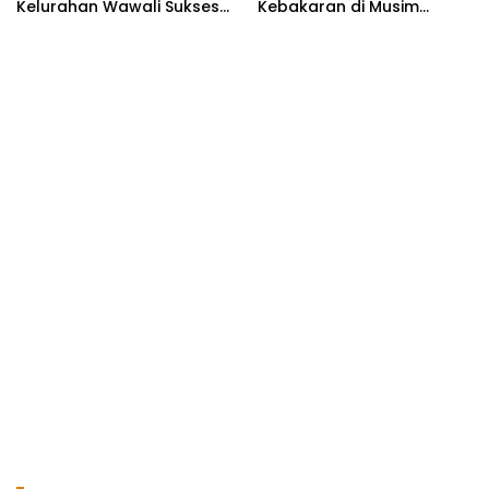
Kelurahan Wawali Sukses
Kebakaran di Musim
Gelar Kegiatan
Kemarau
Pemberdayaan
Masyarakat