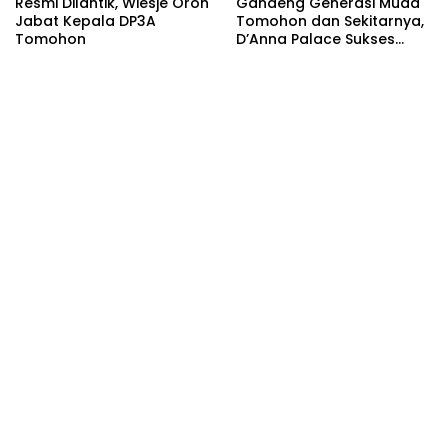
Resmi Dilantik, Wiesje Oroh
Gandeng Generasi Muda
Jabat Kepala DP3A
Tomohon dan Sekitarnya,
Tomohon
D’Anna Palace Sukses
Gelar MLBB Anniversary
Tournament