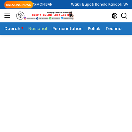
Langsung
ARMONISAN
Wakili Bupati Ronald Kandoli, Wakil Bupati Fredy Tud
BREAKING NEWS
ke
konten
Daerah
Nasional
Pemerintahan
Politik
Techno