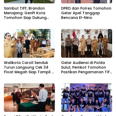
Sambut TIFF, Brandon
DPRD dan Polres Tomohon
Menajang: ​GenPI Kota
Gelar Apel Tanggap
Tomohon Siap Dukung
Bencana El-Nino
dan Sukseskan TIFF 2026
Walikota Caroll Senduk
Gelar Audiensi di Polda
Turun Langsung Cek 34
Sulut, Pemkot Tomohon
Float Megah Siap Tampil di
Pastikan Pengamanan TIFF
TIFF pada 8 Agustus
2026