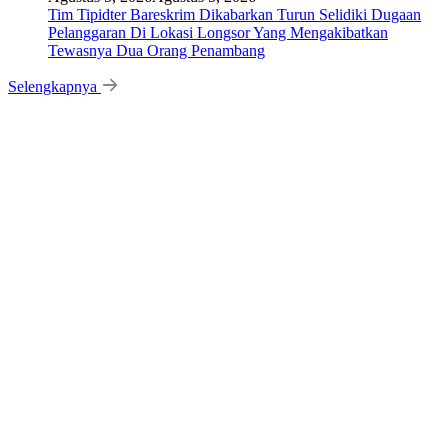
Tim Tipidter Bareskrim Dikabarkan Turun Selidiki Dugaan
Pelanggaran Di Lokasi Longsor Yang Mengakibatkan
Tewasnya Dua Orang Penambang
Selengkapnya