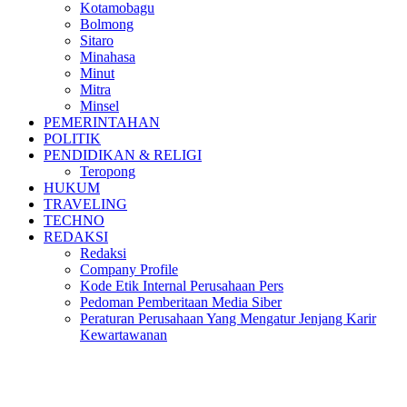
Kotamobagu
Bolmong
Sitaro
Minahasa
Minut
Mitra
Minsel
PEMERINTAHAN
POLITIK
PENDIDIKAN & RELIGI
Teropong
HUKUM
TRAVELING
TECHNO
REDAKSI
Redaksi
Company Profile
Kode Etik Internal Perusahaan Pers
Pedoman Pemberitaan Media Siber
Peraturan Perusahaan Yang Mengatur Jenjang Karir
Kewartawanan