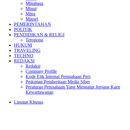
Minahasa
Minut
Mitra
Minsel
PEMERINTAHAN
POLITIK
PENDIDIKAN & RELIGI
Teropong
HUKUM
TRAVELING
TECHNO
REDAKSI
Redaksi
Company Profile
Kode Etik Internal Perusahaan Pers
Pedoman Pemberitaan Media Siber
Peraturan Perusahaan Yang Mengatur Jenjang Karir
Kewartawanan
Liputan Khusus