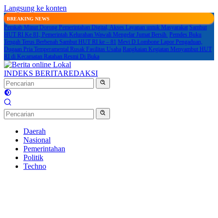
Langsung ke konten
BREAKING NEWS
Pemkab Minut Dorong Pemerintahan Digital, Akses Layanan untuk Masyarakat
Sambut
HUT RI Ke 81, Pemerintah Kelurahan Wawali Mengelar Jumat Bersih
Pemdes Buku
Tengah Terus Berbenah Sambut HUT RI ke – 81
Mevi D Lombone Lapor Pengaduan,
Dugaan Pria Temperamental Rusak Fasilitas Usaha
Rangkaian Kegiatan Menyambut HUT
RI di Kecamatan Ratahan Resmi Di Buka
INDEKS BERITA
REDAKSI
Daerah
Nasional
Pemerintahan
Politik
Techno