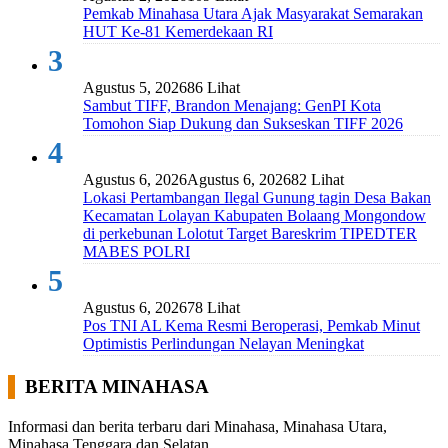
Pemkab Minahasa Utara Ajak Masyarakat Semarakan
HUT Ke-81 Kemerdekaan RI
3
Agustus 5, 2026
86 Lihat
Sambut TIFF, Brandon Menajang: ​GenPI Kota
Tomohon Siap Dukung dan Sukseskan TIFF 2026
4
Agustus 6, 2026
Agustus 6, 2026
82 Lihat
Lokasi Pertambangan Ilegal Gunung tagin Desa Bakan
Kecamatan Lolayan Kabupaten Bolaang Mongondow
di perkebunan Lolotut Target Bareskrim TIPEDTER
MABES POLRI
5
Agustus 6, 2026
78 Lihat
Pos TNI AL Kema Resmi Beroperasi, Pemkab Minut
Optimistis Perlindungan Nelayan Meningkat
BERITA MINAHASA
Informasi dan berita terbaru dari Minahasa, Minahasa Utara,
Minahasa Tenggara dan Selatan.