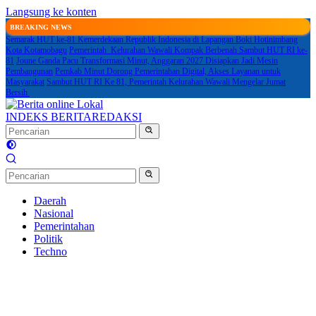
Langsung ke konten
BREAKING NEWS
Semarak HUT ke-81 Kemerdekaan Republik Indonesia di Lapangan Boki Hotinimbang
Kota Kotamobagu
Pemerintah Kelurahan Wawali Kompak Berbenah Sambut HUT RI ke-
81
Joune Ganda Pacu Transformasi Minut, Anggaran 2027 Disiapkan Jadi Mesin
Pembangunan
Pemkab Minut Dorong Pemerintahan Digital, Akses Layanan untuk
Masyarakat
Sambut HUT RI Ke 81, Pemerintah Kelurahan Wawali Mengelar Jumat
Bersih
INDEKS BERITA
REDAKSI
Daerah
Nasional
Pemerintahan
Politik
Techno