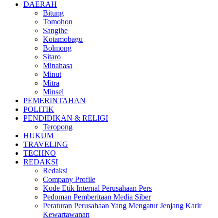
DAERAH
Bitung
Tomohon
Sangihe
Kotamobagu
Bolmong
Sitaro
Minahasa
Minut
Mitra
Minsel
PEMERINTAHAN
POLITIK
PENDIDIKAN & RELIGI
Teropong
HUKUM
TRAVELING
TECHNO
REDAKSI
Redaksi
Company Profile
Kode Etik Internal Perusahaan Pers
Pedoman Pemberitaan Media Siber
Peraturan Perusahaan Yang Mengatur Jenjang Karir
Kewartawanan