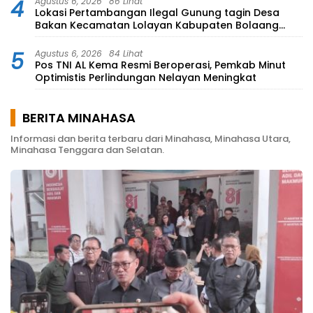
4
Agustus 6, 2026
86 Lihat
Lokasi Pertambangan Ilegal Gunung tagin Desa
Bakan Kecamatan Lolayan Kabupaten Bolaang
Mongondow di perkebunan Lolotut Target
Bareskrim TIPEDTER MABES POLRI
5
Agustus 6, 2026
84 Lihat
Pos TNI AL Kema Resmi Beroperasi, Pemkab Minut
Optimistis Perlindungan Nelayan Meningkat
BERITA MINAHASA
Informasi dan berita terbaru dari Minahasa, Minahasa Utara,
Minahasa Tenggara dan Selatan.