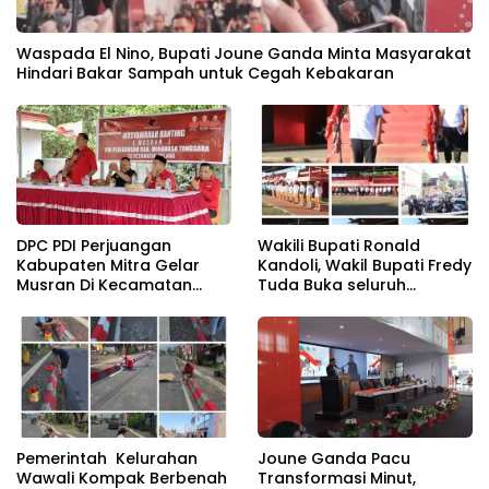
Waspada El Nino, Bupati Joune Ganda Minta Masyarakat
Hindari Bakar Sampah untuk Cegah Kebakaran
DPC PDI Perjuangan
Wakili Bupati Ronald
Kabupaten Mitra Gelar
Kandoli, Wakil Bupati Fredy
Musran Di Kecamatan
Tuda Buka seluruh
Belang
Rangkaian Kegiatan
Meriahkan HUT RI ke 81
Pemerintah Kelurahan
Joune Ganda Pacu
Wawali Kompak Berbenah
Transformasi Minut,