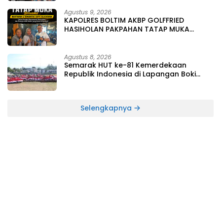
Agustus 9, 2026
KAPOLRES BOLTIM AKBP GOLFFRIED
HASIHOLAN PAKPAHAN TATAP MUKA
BERSAMA WARTAWAN DAN KOMUNITAS
CAFFE BLACKSWAN, BANGUN KERJASAMA
DAN KEHARMONISAN
Agustus 8, 2026
Semarak HUT ke-81 Kemerdekaan
Republik Indonesia di Lapangan Boki
Hotinimbang Kota Kotamobagu
Selengkapnya