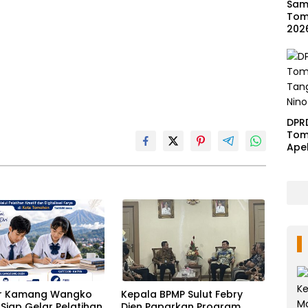
Samb
Tom
202
DPR
Tom
Ape
Ben
r Kamang Wangko
Kepala BPMP Sulut Febry
Siap Gelar Pelatihan
Dien Paparkan Program