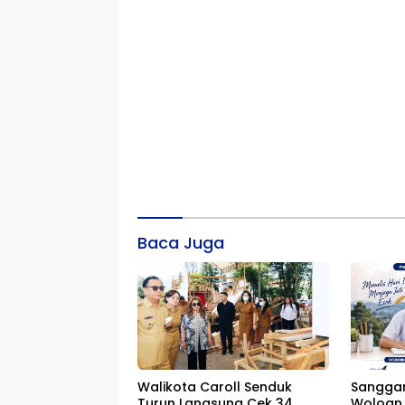
Baca Juga
Walikota Caroll Senduk
Sangga
Turun Langsung Cek 34
Woloan 