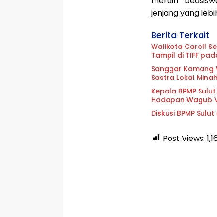
meraih beasisw
jenjang yang lebih
Berita Terkait
Walikota Caroll S
Tampil di TIFF pad
Sanggar Kamang Wa
Sastra Lokal Mina
Kepala BPMP Sulut 
Hadapan Wagub Vi
Diskusi BPMP Sulut
Post Views:
1,1