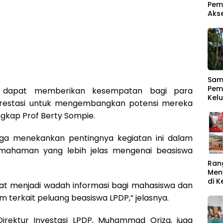
Pem
Aks
Samb
Pem
an dapat memberikan kesempatan bagi para
Kel
restasi untuk mengembangkan potensi mereka
Men
 ungkap Prof Berty Sompie.
Ber
uga menekankan pentingnya kegiatan ini dalam
ahaman yang lebih jelas mengenai beasiswa
Ran
Men
di 
pat menjadi wadah informasi bagi mahasiswa dan
Rat
terkait peluang beasiswa LPDP,” jelasnya.
Buk
Direktur Investasi LPDP, Muhammad Oriza, juga