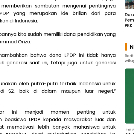
n memberikan sambutan mengenai pentingnya
PDP yang merupakan ide brilian dari para
Duk
Pem
an di Indonesia.
PKK
Waw
depannya kita sudah memiliki dana pendidikan yang
Gel
hammad Oriza.
Pem
N
Mas
enambahkan bahwa dana LPDP ini tidak hanya
Beri
wila
 generasi saat ini, tetapi juga untuk generasi
igunakan oleh putra-putri terbaik Indonesia untuk
udi S2, baik di dalam maupun luar negeri,”
nar ini menjadi momen penting untuk
 beasiswa LPDP kepada masyarakat luas dan
at memotivasi lebih banyak mahasiswa untuk
Juli 