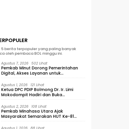
ERPOPULER
t 5 berita terpopuler yang paling banyak
ca oleh pembaca BOL minggu ini.
Agustus 7, 2026
502 Lihat
Pemkab Minut Dorong Pemerintahan
Digital, Akses Layanan untuk
Masyarakat
Agustus 1, 2026
121 Lihat
Ketua DPC PDIP Bolmong Dr. Ir. Limi
Mokodompit Hadiri dan Buka
Musyawarah Ranting Se-Kecamatan
Lolayan
Agustus 2, 2026
108 Lihat
Pemkab Minahasa Utara Ajak
Masyarakat Semarakan HUT Ke-81
Kemerdekaan RI
Agustus 1, 2026
88 Lihat