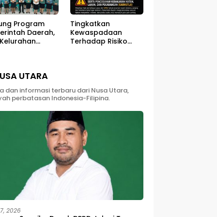
ung Program
Tingkatkan
erintah Daerah,
Kewaspadaan
 Kelurahan
Terhadap Risiko
ali Sukses
Kebakaran di Musim
ar Kegiatan
Kemarau
berdayaan
USA UTARA
yarakat
ta dan informasi terbaru dari Nusa Utara,
yah perbatasan Indonesia-Filipina.
27, 2026