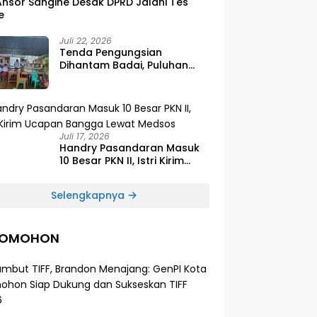
Ansor Sangihe Desak DPRD Jalani Tes
e
Juli 22, 2026
Tenda Pengungsian
Dihantam Badai, Puluhan
Siswa SDG Smirna Kawio
Dipulangkan
Juli 17, 2026
Handry Pasandaran Masuk
10 Besar PKN II, Istri Kirim
Ucapan Bangga Lewat
Medsos
Selengkapnya
TOMOHON