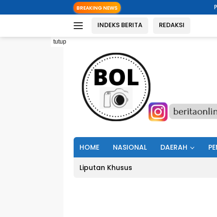
Langsung
Pemkab Minut Dorong
BREAKING NEWS
ke
INDEKS BERITA
REDAKSI
konten
tutup
HOME
NASIONAL
DAERAH
PE
Liputan Khusus