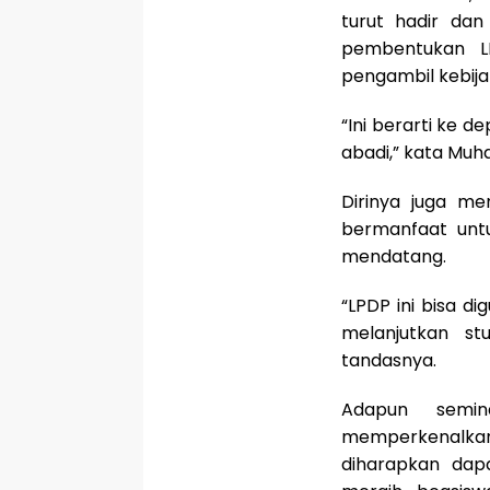
turut hadir da
pembentukan L
pengambil kebijak
“Ini berarti ke 
abadi,” kata Mu
Dirinya juga m
bermanfaat untuk
mendatang.
“LPDP ini bisa d
melanjutkan st
tandasnya.
Adapun semi
memperkenalkan
diharapkan dap