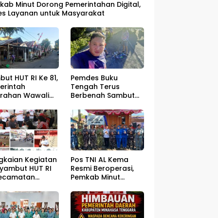
kab Minut Dorong Pemerintahan Digital,
es Layanan untuk Masyarakat
ut HUT RI Ke 81,
Pemdes Buku
erintah
Tengah Terus
urahan Wawali
Berbenah Sambut
gelar Jumat
HUT RI ke – 81
sih
gkaian Kegiatan
Pos TNI AL Kema
yambut HUT RI
Resmi Beroperasi,
Kecamatan
Pemkab Minut
ahan Resmi Di
Optimistis
a
Perlindungan
Nelayan Meningkat