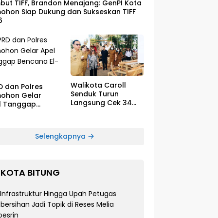
ut TIFF, Brandon Menajang: ​GenPI Kota
ohon Siap Dukung dan Sukseskan TIFF
6
Walikota Caroll
D dan Polres
Senduk Turun
ohon Gelar
Langsung Cek 34
l Tanggap
Float Megah Siap
cana El-Nino
Tampil di TIFF pada
8 Agustus
Selengkapnya
KOTA BITUNG