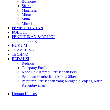
Bolmong
Sitaro
Minahasa
Minut
Mitra
Minsel
PEMERINTAHAN
POLITIK
PENDIDIKAN & RELIGI
Teropong
HUKUM
TRAVELING
TECHNO
REDAKSI
Redaksi
Company Profile
Kode Etik Internal Perusahaan Pers
Pedoman Pemberitaan Media Siber
Peraturan Perusahaan Yang Mengatur Jenjang Karir
Kewartawanan
Liputan Khusus