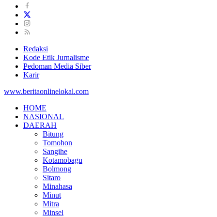
Redaksi
Kode Etik Jurnalisme
Pedoman Media Siber
Karir
www.beritaonlinelokal.com
HOME
NASIONAL
DAERAH
Bitung
Tomohon
Sangihe
Kotamobagu
Bolmong
Sitaro
Minahasa
Minut
Mitra
Minsel