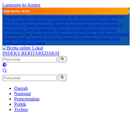
Langsung ke konten
BREAKING NEWS
Infrastruktur Hingga Upah Petugas Kebersihan Jadi Topik di Reses Melia Moesrin
Pos
TNI AL Kema Resmi Beroperasi, Pemkab Minut Optimistis Perlindungan Nelayan
Meningkat
Tim Tipidter Bareskrim Dikabarkan Turun Selidiki Dugaan Pelanggaran Di
Lokasi Longsor Yang Mengakibatkan Tewasnya Dua Orang Penambang
Aktivitas
Pertambangan Emas Tanpa Izin Marak di Kawasan Gunung Tagin, Desa Bakan Kabupaten
Bolmong Semakin Terstruktur Dan Masif
Tingkatkan Kewaspadaan Terhadap Risiko
Kebakaran di Musim Kemarau
INDEKS BERITA
REDAKSI
Daerah
Nasional
Pemerintahan
Politik
Techno