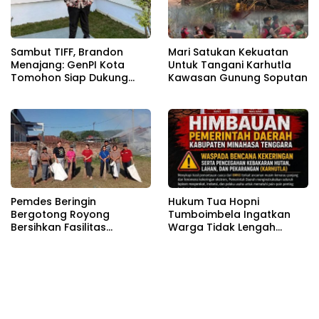
Sambut TIFF, Brandon
Mari Satukan Kekuatan
Menajang: ​GenPI Kota
Untuk Tangani Karhutla
Tomohon Siap Dukung
Kawasan Gunung Soputan
dan Sukseskan TIFF 2026
Pemdes Beringin
Hukum Tua Hopni
Bergotong Royong
Tumboimbela Ingatkan
Bersihkan Fasilitas
Warga Tidak Lengah
Pendukung Sambut HUT RI
Hadapi Kemarau Panjang
81