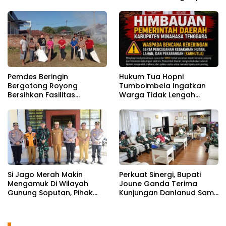
Kemarau
Pemdes Beringin
Hukum Tua Hopni
Bergotong Royong
Tumboimbela Ingatkan
Bersihkan Fasilitas
Warga Tidak Lengah
Pendukung Sambut HUT RI
Hadapi Kemarau Panjang
81
Si Jago Merah Makin
Perkuat Sinergi, Bupati
Mengamuk Di Wilayah
Joune Ganda Terima
Gunung Soputan, Pihak
Kunjungan Danlanud Sam
Polres Mitra Terjunkan 120
Ratulangi
Personil