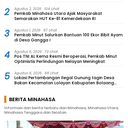
Kecamatan Lolayan
2
Agustus 2, 2026
104 Lihat
Pemkab Minahasa Utara Ajak Masyarakat
Semarakan HUT Ke-81 Kemerdekaan RI
3
Agustus 1, 2026
87 Lihat
Pemkab Minut Salurkan Bantuan 100 Ekor Bibit Ayam
di Desa Gangga I
4
Agustus 6, 2026
73 Lihat
Pos TNI AL Kema Resmi Beroperasi, Pemkab Minut
Optimistis Perlindungan Nelayan Meningkat
5
Agustus 6, 2026
68 Lihat
Lokasi Pertambangan Ilegal Gunung tagin Desa
Bakan Kecamatan Lolayan Kabupaten Bolaang
Mongondow di perkebunan Lolotut Target
Bareskrim TIPEDTER MABES POLRI
BERITA MINAHASA
Informasi dan berita terbaru dari Minahasa, Minahasa Utara,
Minahasa Tenggara dan Selatan.