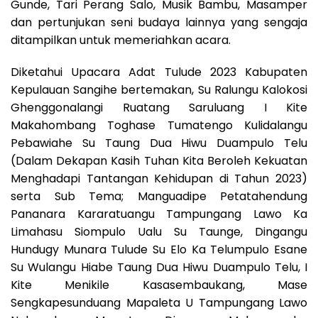
Gunde, Tari Perang Salo, Musik Bambu, Masamper
dan pertunjukan seni budaya lainnya yang sengaja
ditampilkan untuk memeriahkan acara.
Diketahui Upacara Adat Tulude 2023 Kabupaten
Kepulauan Sangihe bertemakan, Su Ralungu Kalokosi
Ghenggonalangi Ruatang Saruluang I Kite
Makahombang Toghase Tumatengo Kulidalangu
Pebawiahe Su Taung Dua Hiwu Duampulo Telu
(Dalam Dekapan Kasih Tuhan Kita Beroleh Kekuatan
Menghadapi Tantangan Kehidupan di Tahun 2023)
serta Sub Tema; Manguadipe Petatahendung
Pananara Kararatuangu Tampungang Lawo Ka
Limahasu Siompulo Ualu Su Taunge, Dingangu
Hundugy Munara Tulude Su Elo Ka Telumpulo Esane
Su Wulangu Hiabe Taung Dua Hiwu Duampulo Telu, I
Kite Menikile Kasasembaukang, Mase
Sengkapesunduang Mapaleta U Tampungang Lawo