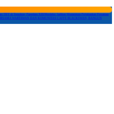
iri TIFF di Tomohon, Pangdam XIII/Merdeka: Jadikan Momentum Pertahankan Persatuan
BERSAMA WARTAWAN DAN KOMUNITAS CAFFE BLACKSWAN, BANGUN