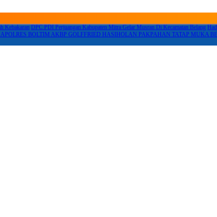
ah Kebakaran
DPC PDI Perjuangan Kabupaten Mitra Gelar Musran Di Kecamatan Belang
Had
APOLRES BOLTIM AKBP GOLFFRIED HASIHOLAN PAKPAHAN TATAP MUKA 