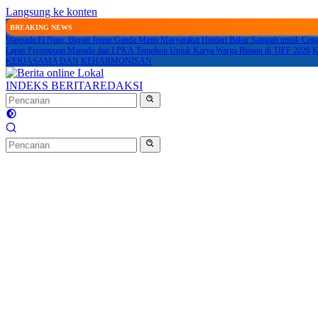
Langsung ke konten
BREAKING NEWS
Waspada El Nino, Bupati Joune Ganda Minta Masyarakat Hindari Bakar Sampah untuk Ceg
Lapas Perempuan Manado dan LPKA Tomohon Unjuk Karya Warga Binaan di TIFF 2026
K
KERJASAMA DAN KEHARMONISAN
INDEKS BERITA
REDAKSI