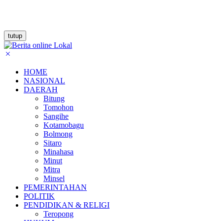
tutup
HOME
NASIONAL
DAERAH
Bitung
Tomohon
Sangihe
Kotamobagu
Bolmong
Sitaro
Minahasa
Minut
Mitra
Minsel
PEMERINTAHAN
POLITIK
PENDIDIKAN & RELIGI
Teropong