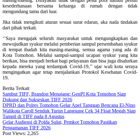
masing-masing. Dirayakan tidak dengan pesta pora namun penuh
kesederhanaan bersama keluarga di rumah dengan tidak
mengundang tamu dari luar.
Jika tidak mengikuti aturan sesuai surat edaran, aka nada tindakan
dari pihak terkait.
‘’Saya mengajak seluruh masyarakat untuk mengungkapkan dan
mewujudkan syukur melalui pemberian sampul persembahan syukur
di tempat ibadah kita masing-masing, semua agama yang ada di
Kota Tomohon. Melalui sampul-sampul ucapan syukur yang kita
berikan, bisa menjadi berkat bagi pelayanan dan bisa juga disalurkan
kepada mereka yang terdampak Covid-19,’’ ujar wali kota seraya
mengingatkan agar tetap menjalankan Protokol Kesehatan Covid-
19.
Berita Terkait
Sambut TIFF, Brandon Menajang: ​GenPI Kota Tomohon Siap
Dukung dan Sukseskan TIFF 2026
DPRD dan Polres Tomohon Gelar Apel Tanggap Bencana El-Nino
Walikota Caroll Senduk Turun Langsung Cek 34 Float Megah Siap
Tampil di TIFF pada 8 Agustus
Gelar Audiensi di Polda Sulut, Pemkot Tomohon Pastikan
Pengamanan TIFF 2026
Post Views:
2,265