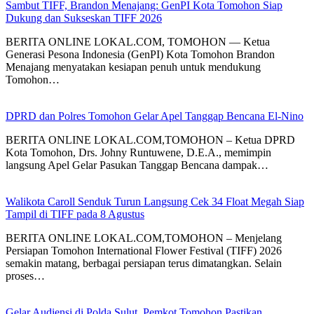
Sambut TIFF, Brandon Menajang: ​GenPI Kota Tomohon Siap
Dukung dan Sukseskan TIFF 2026
BERITA ONLINE LOKAL.COM, TOMOHON — Ketua
Generasi Pesona Indonesia (GenPI) Kota Tomohon Brandon
Menajang menyatakan kesiapan penuh untuk mendukung
Tomohon…
DPRD dan Polres Tomohon Gelar Apel Tanggap Bencana El-Nino
BERITA ONLINE LOKAL.COM,TOMOHON – Ketua DPRD
Kota Tomohon, Drs. Johny Runtuwene, D.E.A., memimpin
langsung Apel Gelar Pasukan Tanggap Bencana dampak…
Walikota Caroll Senduk Turun Langsung Cek 34 Float Megah Siap
Tampil di TIFF pada 8 Agustus
BERITA ONLINE LOKAL.COM,TOMOHON – Menjelang
Persiapan Tomohon International Flower Festival (TIFF) 2026
semakin matang, berbagai persiapan terus dimatangkan. Selain
proses…
Gelar Audiensi di Polda Sulut, Pemkot Tomohon Pastikan