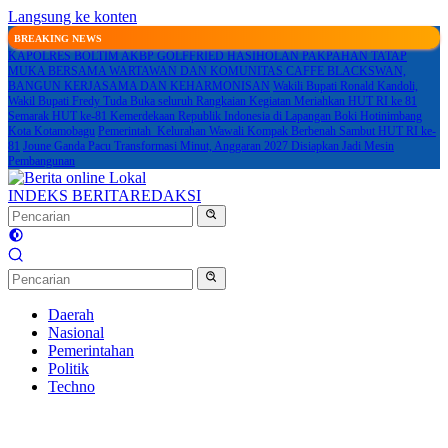
Langsung ke konten
BREAKING NEWS
KAPOLRES BOLTIM AKBP GOLFFRIED HASIHOLAN PAKPAHAN TATAP
MUKA BERSAMA WARTAWAN DAN KOMUNITAS CAFFE BLACKSWAN,
BANGUN KERJASAMA DAN KEHARMONISAN
Wakili Bupati Ronald Kandoli,
Wakil Bupati Fredy Tuda Buka seluruh Rangkaian Kegiatan Meriahkan HUT RI ke 81
Semarak HUT ke-81 Kemerdekaan Republik Indonesia di Lapangan Boki Hotinimbang
Kota Kotamobagu
Pemerintah Kelurahan Wawali Kompak Berbenah Sambut HUT RI ke-
81
Joune Ganda Pacu Transformasi Minut, Anggaran 2027 Disiapkan Jadi Mesin
Pembangunan
INDEKS BERITA
REDAKSI
Daerah
Nasional
Pemerintahan
Politik
Techno