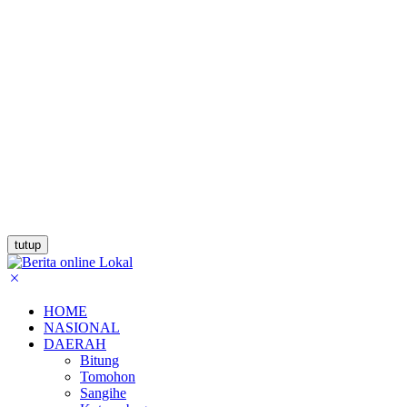
tutup
HOME
NASIONAL
DAERAH
Bitung
Tomohon
Sangihe