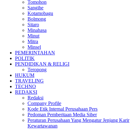
Tomohon
Sangihe
Kotamobagu
Bolmong
Sitaro
Minahasa
Minut
Mitra
Minsel
PEMERINTAHAN
POLITIK
PENDIDIKAN & RELIGI
Teropong
HUKUM
TRAVELING
TECHNO
REDAKSI
Redaksi
Company Profile
Kode Etik Internal Perusahaan Pers
Pedoman Pemberitaan Media Siber
Peraturan Perusahaan Yang Mengatur Jenjang Karir
Kewartawanan