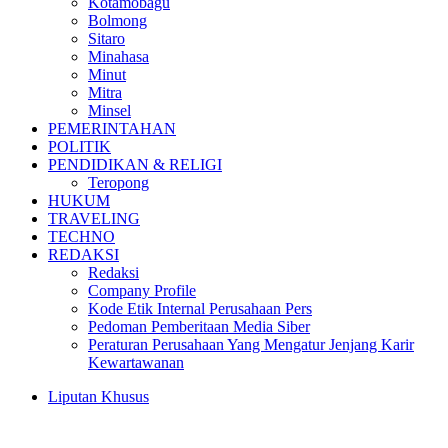
Kotamobagu
Bolmong
Sitaro
Minahasa
Minut
Mitra
Minsel
PEMERINTAHAN
POLITIK
PENDIDIKAN & RELIGI
Teropong
HUKUM
TRAVELING
TECHNO
REDAKSI
Redaksi
Company Profile
Kode Etik Internal Perusahaan Pers
Pedoman Pemberitaan Media Siber
Peraturan Perusahaan Yang Mengatur Jenjang Karir
Kewartawanan
Liputan Khusus