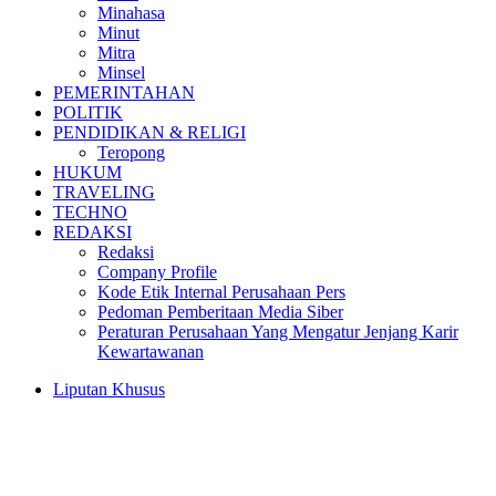
Minahasa
Minut
Mitra
Minsel
PEMERINTAHAN
POLITIK
PENDIDIKAN & RELIGI
Teropong
HUKUM
TRAVELING
TECHNO
REDAKSI
Redaksi
Company Profile
Kode Etik Internal Perusahaan Pers
Pedoman Pemberitaan Media Siber
Peraturan Perusahaan Yang Mengatur Jenjang Karir
Kewartawanan
Liputan Khusus