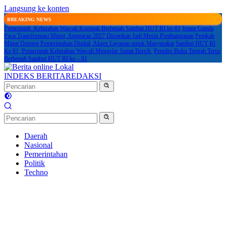
Langsung ke konten
BREAKING NEWS
Pemerintah Kelurahan Wawali Kompak Berbenah Sambut HUT RI ke-81
Joune Ganda
Pacu Transformasi Minut, Anggaran 2027 Disiapkan Jadi Mesin Pembangunan
Pemkab
Minut Dorong Pemerintahan Digital, Akses Layanan untuk Masyarakat
Sambut HUT RI
Ke 81, Pemerintah Kelurahan Wawali Mengelar Jumat Bersih
Pemdes Buku Tengah Terus
Berbenah Sambut HUT RI ke – 81
INDEKS BERITA
REDAKSI
Daerah
Nasional
Pemerintahan
Politik
Techno