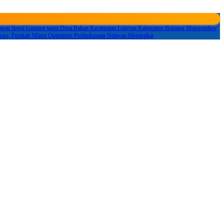
ngan Ilegal Gunung tagin Desa Bakan Kecamatan Lolayan Kabupaten Bolaang Mongondow
si, Pemkab Minut Optimistis Perlindungan Nelayan Meningkat