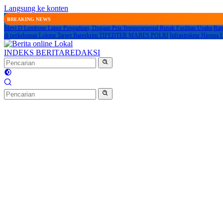
Langsung ke konten
BREAKING NEWS
Mevi D Lombone Lapor Pengaduan, Dugaan Pria Temperamental Rusak Fasilitas Usaha
Ran
di perkebunan Lolotut Target Bareskrim TIPEDTER MABES POLRI
Infrastruktur Hingga 
INDEKS BERITA
REDAKSI