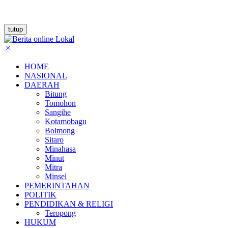
tutup
HOME
NASIONAL
DAERAH
Bitung
Tomohon
Sangihe
Kotamobagu
Bolmong
Sitaro
Minahasa
Minut
Mitra
Minsel
PEMERINTAHAN
POLITIK
PENDIDIKAN & RELIGI
Teropong
HUKUM