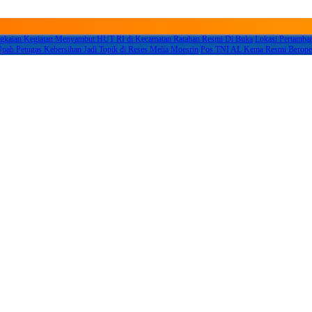
gkaian Kegiatan Menyambut HUT RI di Kecamatan Ratahan Resmi Di Buka
Lokasi Pertamba
Upah Petugas Kebersihan Jadi Topik di Reses Melia Moesrin
Pos TNI AL Kema Resmi Beropera