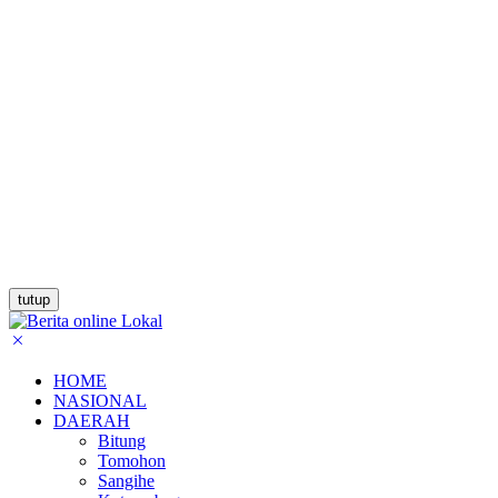
tutup
HOME
NASIONAL
DAERAH
Bitung
Tomohon
Sangihe