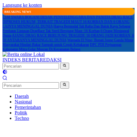
Langsung ke konten
BREAKING NEWS
LSM SWARA BOGANI DESAK PENYELENGGARA DAN PANITIA DRAG RACE
DIPROSES HUKUM, TERKAIT TRAGEDI MAUT 16 KORBAN DAN 6 ORANG
LAINYA MENINGGAL DUNIA
Hanya Bermodal Tali Rafia Dan Balok Kayu Sebagai
Pembatas Lintasan,DragRace Tak Steril Berujung Maut :16 Korban,6 Orang Meninggal
Dunia
AJANG DRAG RACE BERUJUNG TRAGEDI: 16 ORANG JADI KORBAN, 6
DI ANTARANYA MENINGGAL DUNIA
Waspada El Nino, Bupati Joune Ganda Minta
Masyarakat Hindari Bakar Sampah untuk Cegah Kebakaran
DPC PDI Perjuangan
Kabupaten Mitra Gelar Musran Di Kecamatan Belang
INDEKS BERITA
REDAKSI
Daerah
Nasional
Pemerintahan
Politik
Techno