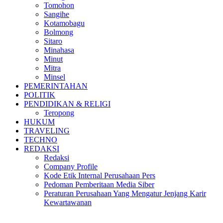
Tomohon
Sangihe
Kotamobagu
Bolmong
Sitaro
Minahasa
Minut
Mitra
Minsel
PEMERINTAHAN
POLITIK
PENDIDIKAN & RELIGI
Teropong
HUKUM
TRAVELING
TECHNO
REDAKSI
Redaksi
Company Profile
Kode Etik Internal Perusahaan Pers
Pedoman Pemberitaan Media Siber
Peraturan Perusahaan Yang Mengatur Jenjang Karir
Kewartawanan