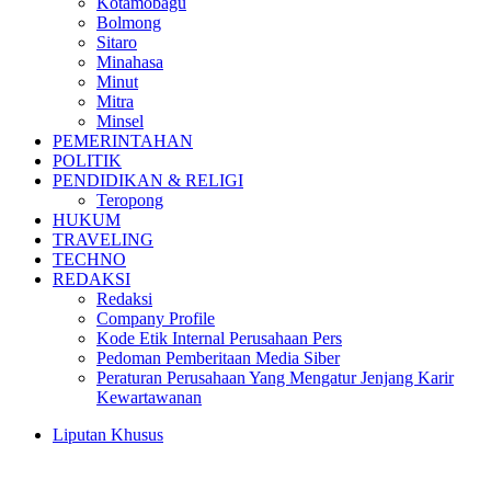
Kotamobagu
Bolmong
Sitaro
Minahasa
Minut
Mitra
Minsel
PEMERINTAHAN
POLITIK
PENDIDIKAN & RELIGI
Teropong
HUKUM
TRAVELING
TECHNO
REDAKSI
Redaksi
Company Profile
Kode Etik Internal Perusahaan Pers
Pedoman Pemberitaan Media Siber
Peraturan Perusahaan Yang Mengatur Jenjang Karir
Kewartawanan
Liputan Khusus