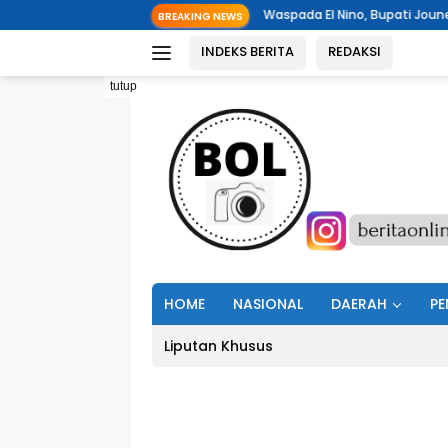
Langsung
Waspada El Nino, Bupati Joune Ganda Minta Masyaraka
BREAKING NEWS
ke
INDEKS BERITA
REDAKSI
konten
tutup
HOME
NASIONAL
DAERAH
PE
Liputan Khusus