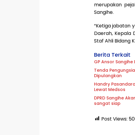
merupakan pejab
Sangihe.
“Ketiga jabatan y
Daerah, Kepala 
Staf Ahli Bidang 
Berita Terkait
GP Ansor Sangihe 
Tenda Pengungsian
Dipulangkan
Handry Pasandaran
Lewat Medsos
DPRD Sangihe Akan
sangat siap
Post Views:
50