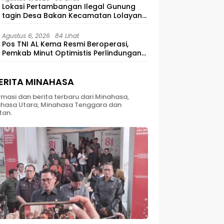
Lokasi Pertambangan Ilegal Gunung
tagin Desa Bakan Kecamatan Lolayan
Kabupaten Bolaang Mongondow di
perkebunan Lolotut Target Bareskrim
Agustus 6, 2026
84 Lihat
TIPEDTER MABES POLRI
Pos TNI AL Kema Resmi Beroperasi,
Pemkab Minut Optimistis Perlindungan
Nelayan Meningkat
ERITA MINAHASA
rmasi dan berita terbaru dari Minahasa,
hasa Utara, Minahasa Tenggara dan
tan.