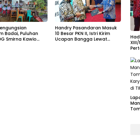
engungsian
Handry Pasandaran Masuk
m Badai, Puluhan
10 Besar PKN II, Istri Kirim
Had
DG Smirna Kawio
Ucapan Bangga Lewat
XII
gkan
Medsos
Per
Lap
Man
Tom
Kar
di T