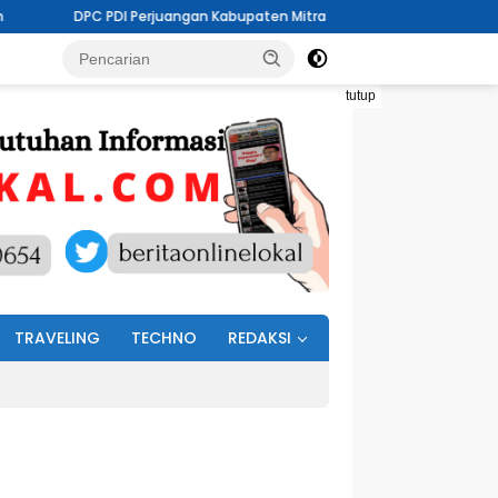
angan Kabupaten Mitra Gelar Musran Di Kecamatan Belang
Hadi
tutup
TRAVELING
TECHNO
REDAKSI