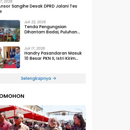
27, 2026
Ansor Sangihe Desak DPRD Jalani Tes
e
Juli 22, 2026
Tenda Pengungsian
Dihantam Badai, Puluhan
Siswa SDG Smirna Kawio
Dipulangkan
Juli 17, 2026
Handry Pasandaran Masuk
10 Besar PKN II, Istri Kirim
Ucapan Bangga Lewat
Medsos
Selengkapnya
TOMOHON