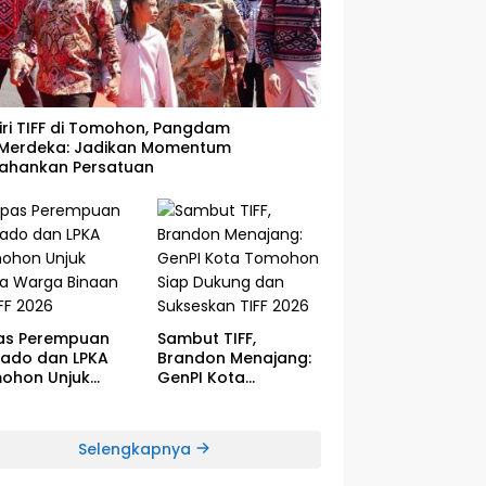
iri TIFF di Tomohon, Pangdam
I/Merdeka: Jadikan Momentum
tahankan Persatuan
as Perempuan
Sambut TIFF,
ado dan LPKA
Brandon Menajang: ​
ohon Unjuk
GenPI Kota
ya Warga Binaan
Tomohon Siap
IFF 2026
Dukung dan
Sukseskan TIFF 2026
Selengkapnya