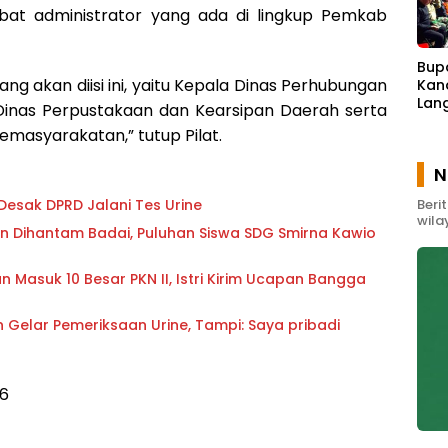
at administrator yang ada di lingkup Pemkab
Bup
ang akan diisi ini, yaitu Kepala Dinas Perhubungan
Kand
Lan
Dinas Perpustakaan dan Kearsipan Daerah serta
Karh
Kemasyarakatan,” tutup Pilat.
Gun
N
Desak DPRD Jalani Tes Urine
Beri
wila
 Dihantam Badai, Puluhan Siswa SDG Smirna Kawio
 Masuk 10 Besar PKN II, Istri Kirim Ucapan Bangga
 Gelar Pemeriksaan Urine, Tampi: Saya pribadi
6