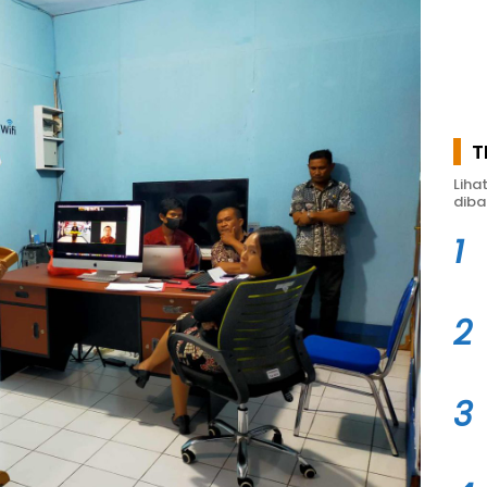
T
Liha
diba
1
2
3