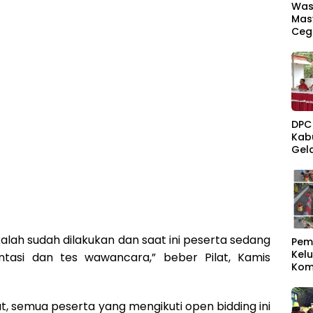
Was
Mas
Ceg
DPC
Kab
Gel
Kec
ah sudah dilakukan dan saat ini peserta sedang
Pem
Kel
ntasi dan tes wawancara,” beber Pilat, Kamis
Kom
Sam
t, semua peserta yang mengikuti open bidding ini