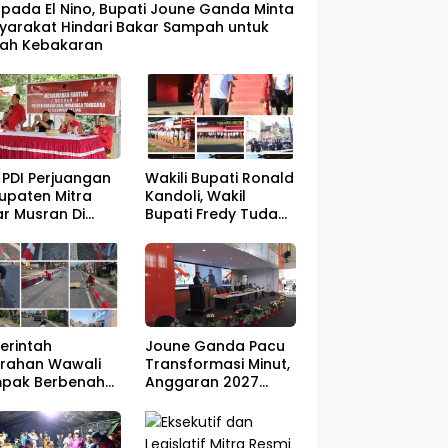
pada El Nino, Bupati Joune Ganda Minta
yarakat Hindari Bakar Sampah untuk
ah Kebakaran
 PDI Perjuangan
Wakili Bupati Ronald
upaten Mitra
Kandoli, Wakil
ar Musran Di
Bupati Fredy Tuda
amatan Belang
Buka seluruh
Rangkaian Kegiatan
Meriahkan HUT RI ke
81
erintah
Joune Ganda Pacu
urahan Wawali
Transformasi Minut,
pak Berbenah
Anggaran 2027
but HUT RI ke-81
Disiapkan Jadi Mesin
Pembangunan