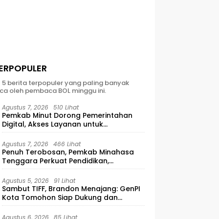
ERPOPULER
t 5 berita terpopuler yang paling banyak
ca oleh pembaca BOL minggu ini.
Agustus 7, 2026
510 Lihat
Pemkab Minut Dorong Pemerintahan
Digital, Akses Layanan untuk
Masyarakat
Agustus 7, 2026
466 Lihat
Penuh Terobosan, Pemkab Minahasa
Tenggara Perkuat Pendidikan,
Pelayanan Publik, dan Kesehatan
Agustus 5, 2026
91 Lihat
Sambut TIFF, Brandon Menajang: ​GenPI
Kota Tomohon Siap Dukung dan
Sukseskan TIFF 2026
Agustus 6, 2026
85 Lihat