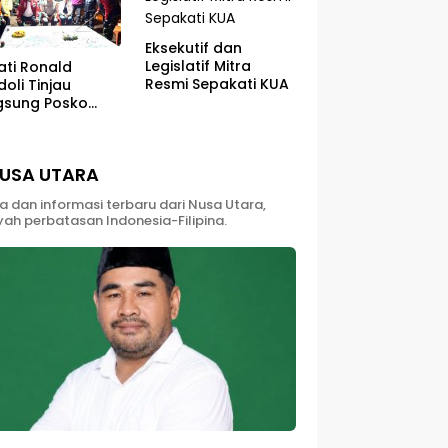
Eksekutif dan
Legislatif Mitra
ati Ronald
Resmi Sepakati KUA
oli Tinjau
gsung Posko
utlah Di Kaki
ung Soputan
USA UTARA
ta dan informasi terbaru dari Nusa Utara,
yah perbatasan Indonesia-Filipina.