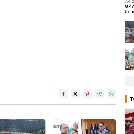
Juli 
GP 
Urin