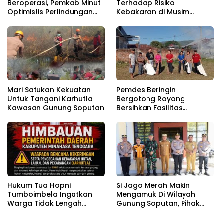
Beroperasi, Pemkab Minut
Terhadap Risiko
Optimistis Perlindungan
Kebakaran di Musim
Nelayan Meningkat
Kemarau
Mari Satukan Kekuatan
Pemdes Beringin
Untuk Tangani Karhutla
Bergotong Royong
Kawasan Gunung Soputan
Bersihkan Fasilitas
Pendukung Sambut HUT RI
81
Hukum Tua Hopni
Si Jago Merah Makin
Tumboimbela Ingatkan
Mengamuk Di Wilayah
Warga Tidak Lengah
Gunung Soputan, Pihak
Hadapi Kemarau Panjang
Polres Mitra Terjunkan 120