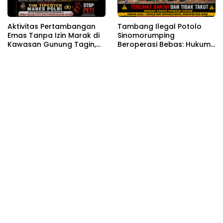
Aktivitas Pertambangan
Tambang Ilegal Potolo
Emas Tanpa Izin Marak di
Sinomorumping
Kawasan Gunung Tagin,
Beroperasi Bebas: Hukum
Desa Bakan Kabupaten
Tumpul di Hadapan
Bolmong Semakin
Aktivitas Merusak Hutan
Terstruktur Dan Masif