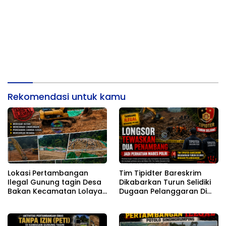
Rekomendasi untuk kamu
Lokasi Pertambangan
Tim Tipidter Bareskrim
Ilegal Gunung tagin Desa
Dikabarkan Turun Selidiki
Bakan Kecamatan Lolayan
Dugaan Pelanggaran Di
Kabupaten Bolaang
Lokasi Longsor Yang
Mongondow di
Mengakibatkan Tewasnya
perkebunan Lolotut
Dua Orang Penambang