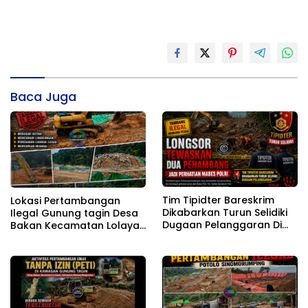
Baca Juga
Lokasi Pertambangan
Tim Tipidter Bareskrim
Ilegal Gunung tagin Desa
Dikabarkan Turun Selidiki
Bakan Kecamatan Lolayan
Dugaan Pelanggaran Di
Kabupaten Bolaang
Lokasi Longsor Yang
Mongondow di
Mengakibatkan Tewasnya
perkebunan Lolotut
Dua Orang Penambang
Target Bareskrim TIPEDTER
MABES POLRI