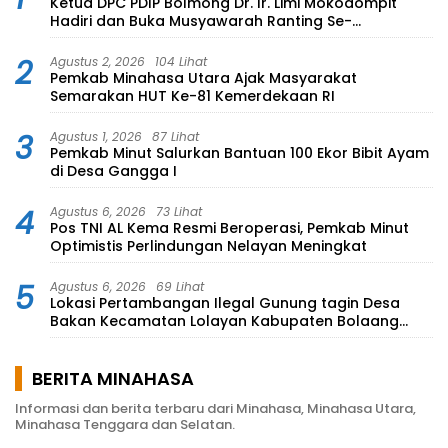
Ketua DPC PDIP Bolmong Dr. Ir. Limi Mokodompit
Hadiri dan Buka Musyawarah Ranting Se-
Kecamatan Lolayan
2
Agustus 2, 2026
104 Lihat
Pemkab Minahasa Utara Ajak Masyarakat
Semarakan HUT Ke-81 Kemerdekaan RI
3
Agustus 1, 2026
87 Lihat
Pemkab Minut Salurkan Bantuan 100 Ekor Bibit Ayam
di Desa Gangga I
4
Agustus 6, 2026
73 Lihat
Pos TNI AL Kema Resmi Beroperasi, Pemkab Minut
Optimistis Perlindungan Nelayan Meningkat
5
Agustus 6, 2026
69 Lihat
Lokasi Pertambangan Ilegal Gunung tagin Desa
Bakan Kecamatan Lolayan Kabupaten Bolaang
Mongondow di perkebunan Lolotut Target
Bareskrim TIPEDTER MABES POLRI
BERITA MINAHASA
Informasi dan berita terbaru dari Minahasa, Minahasa Utara,
Minahasa Tenggara dan Selatan.