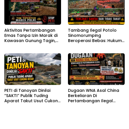
Target Bareskrim TIPEDTER
MABES POLRI
Aktivitas Pertambangan
Tambang Ilegal Potolo
Emas Tanpa Izin Marak di
Sinomorumping
Kawasan Gunung Tagin,
Beroperasi Bebas: Hukum
Desa Bakan Kabupaten
Tumpul di Hadapan
Bolmong Semakin
Aktivitas Merusak Hutan
Terstruktur Dan Masif
PETI di Tanoyan Dinilai
Dugaan WNA Asal China
“SAKTI” Publik Tuding
Berkeliaran Di
Aparat Takut Usut Cukong
Pertambangan Ilegal
Besar
Potolo Sinomorumping