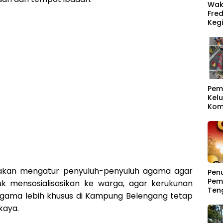
Waki
Fre
Kegi
Pem
Kel
Kom
Sam
 akan mengatur penyuluh-penyuluh agama agar
Pen
Pem
tuk mensosialisasikan ke warga, agar kerukunan
Ten
gama lebih khusus di Kampung Belengang tetap
Pend
akaya.
Pela
dan