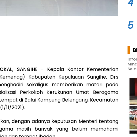
4
5
B
Info
Mina
LOKAL, SANGIHE
– Kepala Kantor Kementerian
Sela
emenag) Kabupaten Kepulauan Sangihe, Drs
enghadiri sekaligus memberikan materi pada
sialisasi Perkokoh Kerukunan Umat Beragama
tempat di Balai Kampung Belengang, Kecamatan
1/11/2021).
an, dengan adanya keputusan Menteri tentang
agama masih banyak yang belum memahami
ah dan tempat ibadah.