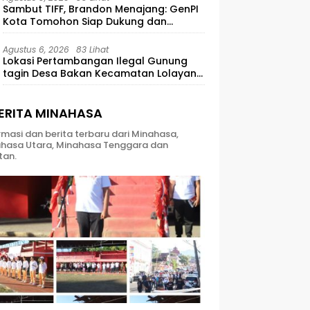
Sambut TIFF, Brandon Menajang: ​GenPI
Kota Tomohon Siap Dukung dan
Sukseskan TIFF 2026
Agustus 6, 2026
83 Lihat
Lokasi Pertambangan Ilegal Gunung
tagin Desa Bakan Kecamatan Lolayan
Kabupaten Bolaang Mongondow di
perkebunan Lolotut Target Bareskrim
TIPEDTER MABES POLRI
ERITA MINAHASA
rmasi dan berita terbaru dari Minahasa,
hasa Utara, Minahasa Tenggara dan
tan.