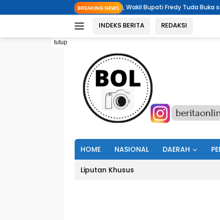
Langsung
pati Ronald Kandoli, Wakil Bupati Fredy Tuda Buka seluruh Rangkaian Kegi
BREAKING NEWS
ke
INDEKS BERITA
REDAKSI
konten
tutup
HOME
NASIONAL
DAERAH
PE
Liputan Khusus