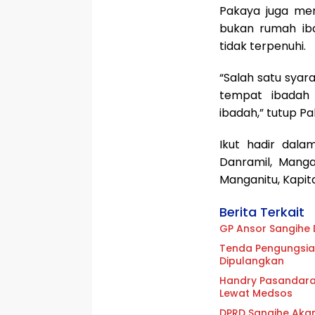
Pakaya juga men
bukan rumah iba
tidak terpenuhi.
“Salah satu syara
tempat ibadah 
ibadah,” tutup Pa
Ikut hadir dala
Danramil, Manga
Manganitu, Kapi
Berita Terkait
GP Ansor Sangihe 
Tenda Pengungsian
Dipulangkan
Handry Pasandaran
Lewat Medsos
DPRD Sangihe Akan