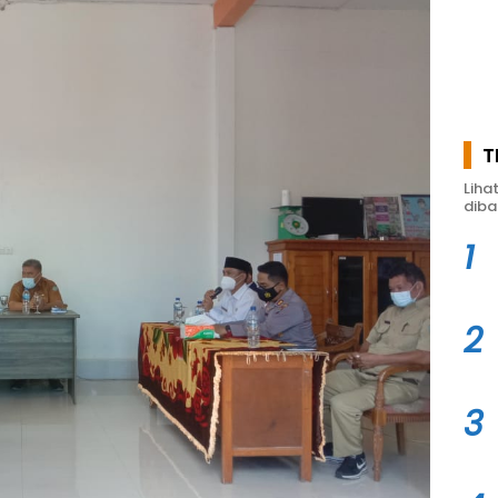
T
Liha
diba
1
2
3