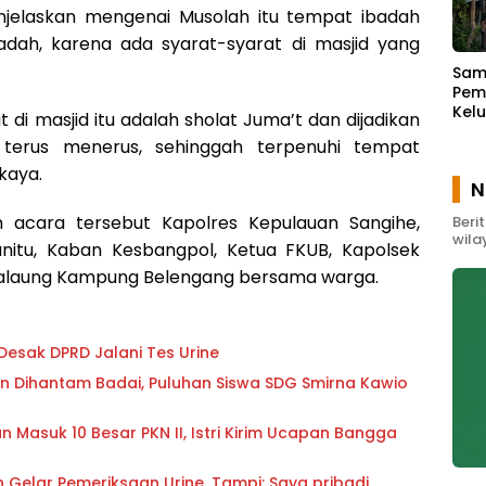
jelaskan mengenai Musolah itu tempat ibadah
dah, karena ada syarat-syarat di masjid yang
Samb
Pem
Kel
t di masjid itu adalah sholat Juma’t dan dijadikan
Men
terus menerus, sehinggah terpenuhi tempat
Ber
kaya.
N
m acara tersebut Kapolres Kepulauan Sangihe,
Beri
wila
nitu, Kaban Kesbangpol, Ketua FKUB, Kapolsek
talaung Kampung Belengang bersama warga.
Desak DPRD Jalani Tes Urine
 Dihantam Badai, Puluhan Siswa SDG Smirna Kawio
 Masuk 10 Besar PKN II, Istri Kirim Ucapan Bangga
 Gelar Pemeriksaan Urine, Tampi: Saya pribadi