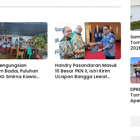
Samb
Tom
202
engungsian
Handry Pasandaran Masuk
m Badai, Puluhan
10 Besar PKN II, Istri Kirim
DG Smirna Kawio
Ucapan Bangga Lewat
gkan
Medsos
DPR
Tom
Ape
Ben