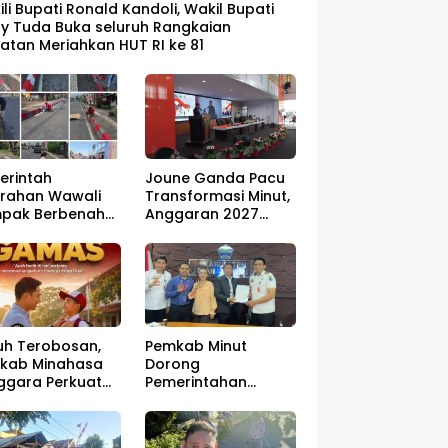
li Bupati Ronald Kandoli, Wakil Bupati
dy Tuda Buka seluruh Rangkaian
atan Meriahkan HUT RI ke 81
erintah
Joune Ganda Pacu
urahan Wawali
Transformasi Minut,
pak Berbenah
Anggaran 2027
but HUT RI ke-81
Disiapkan Jadi Mesin
Pembangunan
uh Terobosan,
Pemkab Minut
kab Minahasa
Dorong
ggara Perkuat
Pemerintahan
idikan,
Digital, Akses
yanan Publik,
Layanan untuk
 Kesehatan
Masyarakat