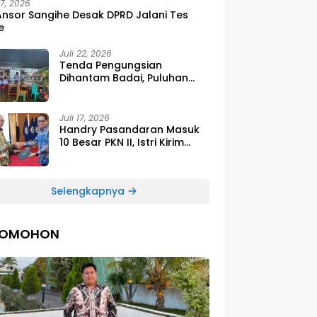
27, 2026
Ansor Sangihe Desak DPRD Jalani Tes
e
Juli 22, 2026
Tenda Pengungsian
Dihantam Badai, Puluhan
Siswa SDG Smirna Kawio
Dipulangkan
Juli 17, 2026
Handry Pasandaran Masuk
10 Besar PKN II, Istri Kirim
Ucapan Bangga Lewat
Medsos
Selengkapnya
TOMOHON