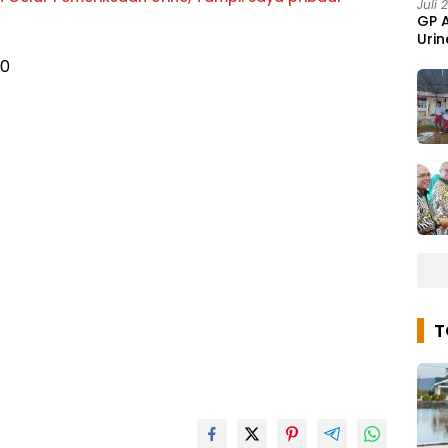
Juli 
GP 
Urin
0