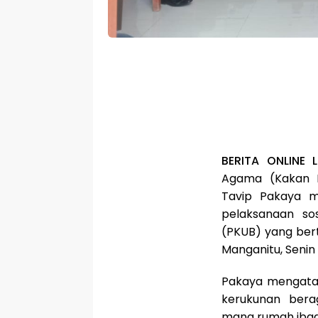
BERITA ONLINE 
Agama (Kakan K
Tavip Pakaya m
pelaksanaan so
(PKUB) yang ber
Manganitu, Senin (
Pakaya mengatak
kerukunan ber
mana rumah ibad