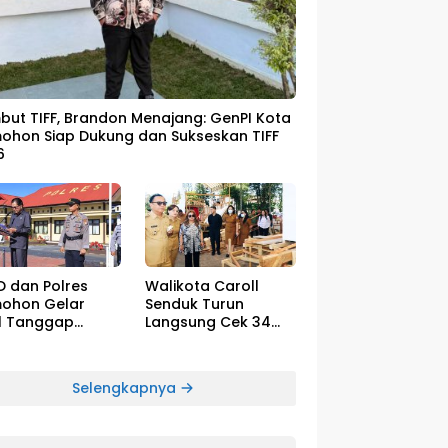
ut TIFF, Brandon Menajang: ​GenPI Kota
ohon Siap Dukung dan Sukseskan TIFF
6
D dan Polres
Walikota Caroll
ohon Gelar
Senduk Turun
l Tanggap
Langsung Cek 34
cana El-Nino
Float Megah Siap
Tampil di TIFF pada
8 Agustus
Selengkapnya