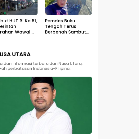
ut HUT RI Ke 81,
Pemdes Buku
erintah
Tengah Terus
urahan Wawali
Berbenah Sambut
gelar Jumat
HUT RI ke – 81
sih
USA UTARA
ta dan informasi terbaru dari Nusa Utara,
yah perbatasan Indonesia-Filipina.