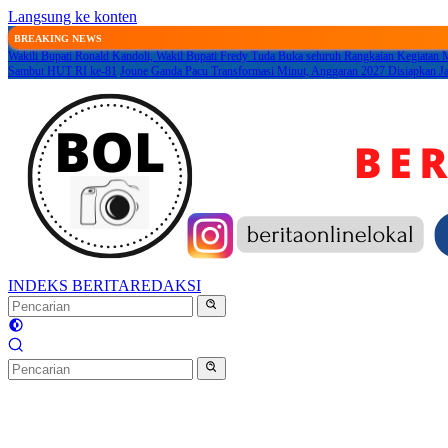
Langsung ke konten
BREAKING NEWS
Wakili Bupati Ronald Kandoli, Wakil Bupati Fredy Tuda Buka seluruh Rangkaian Kegiatan
Sambut HUT RI ke-81
Joune Ganda Pacu Transformasi Minut, Anggaran 2027 Disiapkan 
INDEKS BERITA
REDAKSI