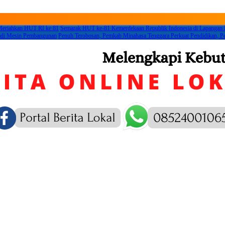
 Meriahkan HUT RI ke 81
Semarak HUT ke-81 Kemerdekaan Republik Indonesia di Lapangan
Jadi Mesin Pembangunan
Penuh Terobosan, Pemkab Minahasa Tenggara Perkuat Pendidikan, Pe