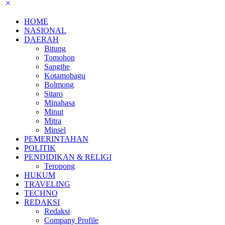
HOME
NASIONAL
DAERAH
Bitung
Tomohon
Sangihe
Kotamobagu
Bolmong
Sitaro
Minahasa
Minut
Mitra
Minsel
PEMERINTAHAN
POLITIK
PENDIDIKAN & RELIGI
Teropong
HUKUM
TRAVELING
TECHNO
REDAKSI
Redaksi
Company Profile