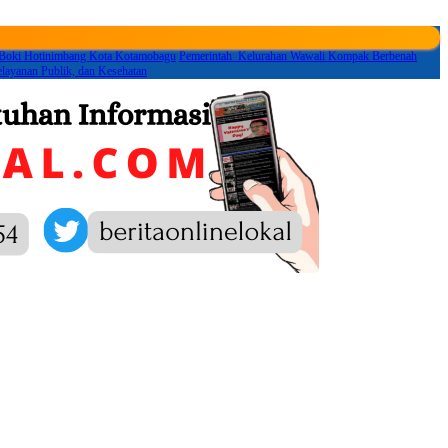
 Boki Hotinimbang Kota Kotamobagu
Pemerintah Kelurahan Wawali Kompak Berbenah
layanan Publik, dan Kesehatan