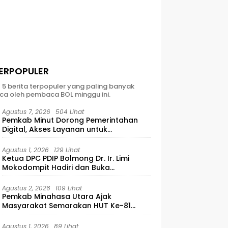
ERPOPULER
t 5 berita terpopuler yang paling banyak
ca oleh pembaca BOL minggu ini.
Agustus 7, 2026
504 Lihat
Pemkab Minut Dorong Pemerintahan
Digital, Akses Layanan untuk
Masyarakat
Agustus 1, 2026
129 Lihat
Ketua DPC PDIP Bolmong Dr. Ir. Limi
Mokodompit Hadiri dan Buka
Musyawarah Ranting Se-Kecamatan
Lolayan
Agustus 2, 2026
109 Lihat
Pemkab Minahasa Utara Ajak
Masyarakat Semarakan HUT Ke-81
Kemerdekaan RI
Agustus 1, 2026
89 Lihat