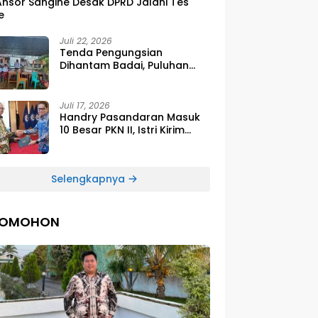
Ansor Sangihe Desak DPRD Jalani Tes
e
Juli 22, 2026
Tenda Pengungsian
Dihantam Badai, Puluhan
Siswa SDG Smirna Kawio
Dipulangkan
Juli 17, 2026
Handry Pasandaran Masuk
10 Besar PKN II, Istri Kirim
Ucapan Bangga Lewat
Medsos
Selengkapnya
TOMOHON