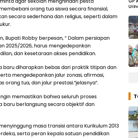
minta agar sekolah menghindari pesta
GP 
Urin
membebani orang tua siswa secara finansial,
kan secara sederhana dan religius, seperti dalam
ukur.
, Bupati Robby berpesan, ” Dalam persiapan
an 2025/2026, harus mengedepankan
dilan, dan kesetaraan akses pendidikan.
 baru diharapkan bebas dari praktik titipan dan
erta mengedepankan jalur zonasi, afirmasi,
 orang tua, dan jalur prestasi.”jelasnya”.
 ingin memastikan bahwa seluruh proses
 baru berlangsung secara objektif dan
u menyinggung masa transisi antara Kurikulum 2013
rdeka, serta peran kepala satuan pendidikan