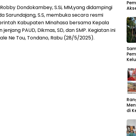
Pem
 Robby Dondokambey, S.Si, MM,yang didampingi
Aks
da Sarundajang, S.S, membuka secara resmi
erintah Kabupaten Minahasa bersama Kepala
 jenjang PAUD, Dikmas, SD, dan SMP. Kegiatan ini
ale Ne Tou, Tondano, Rabu (28/5/2025).
Samb
Pem
Kel
Men
Ber
Ran
Men
di 
Rat
Buk