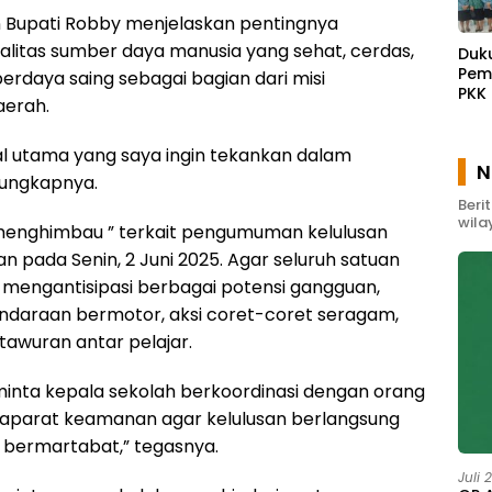
Bupati Robby menjelaskan pentingnya
litas sumber daya manusia yang sehat, cerdas,
Duk
Pem
erdaya saing sebagai bagian dari misi
PKK
erah.
Waw
Gel
Pem
al utama yang saya ingin tekankan dalam
N
Mas
 ungkapnya.
Beri
wila
 menghimbau ” terkait pengumuman kelulusan
n pada Senin, 2 Juni 2025. Agar seluruh satuan
 mengantisipasi berbagai potensi gangguan,
endaraan bermotor, aksi coret-coret seragam,
tawuran antar pelajar.
a minta kepala sekolah berkoordinasi dengan orang
n aparat keamanan agar kelulusan berlangsung
n bermartabat,” tegasnya.
Juli 