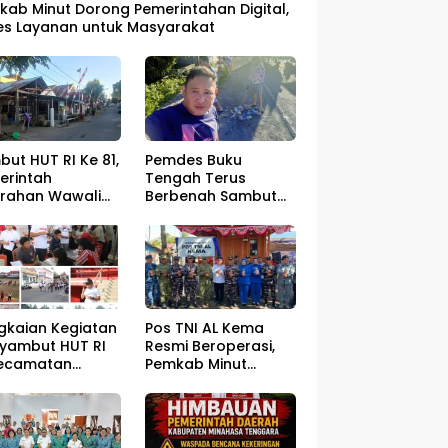
kab Minut Dorong Pemerintahan Digital,
es Layanan untuk Masyarakat
ut HUT RI Ke 81,
Pemdes Buku
erintah
Tengah Terus
urahan Wawali
Berbenah Sambut
gelar Jumat
HUT RI ke – 81
sih
gkaian Kegiatan
Pos TNI AL Kema
yambut HUT RI
Resmi Beroperasi,
Kecamatan
Pemkab Minut
ahan Resmi Di
Optimistis
a
Perlindungan
Nelayan Meningkat