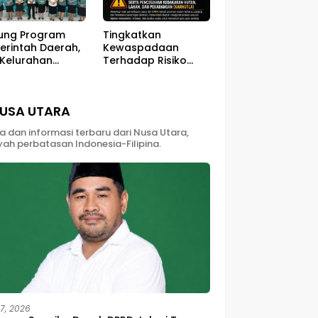
ung Program
Tingkatkan
erintah Daerah,
Kewaspadaan
 Kelurahan
Terhadap Risiko
ali Sukses
Kebakaran di Musim
ar Kegiatan
Kemarau
berdayaan
USA UTARA
yarakat
ta dan informasi terbaru dari Nusa Utara,
yah perbatasan Indonesia-Filipina.
27, 2026