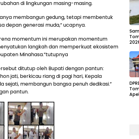
rubahan di lingkungan masing-masing.
 hanya membangun gedung, tetapi membentuk
sa depan generasi muda,” ucapnya.
Samb
Tom
arena momentum ini merupakan momentum
202
 menyatukan langkah dan memperkuat ekosistem
bupaten Minahasa.”tutupnya
rsebut ditutup oleh Bupati dengan pantun:
hon jati, berkicau riang di pagi hari, Kepala
DPR
ala sejati, membangun bangsa penuh dedikasi.”
Tom
gan pantun.
Ape
Ben
.