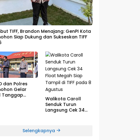
ut TIFF, Brandon Menajang: ​GenPI Kota
ohon Siap Dukung dan Sukseskan TIFF
6
D dan Polres
ohon Gelar
l Tanggap
Walikota Caroll
cana El-Nino
Senduk Turun
Langsung Cek 34
Float Megah Siap
Tampil di TIFF pada
8 Agustus
Selengkapnya