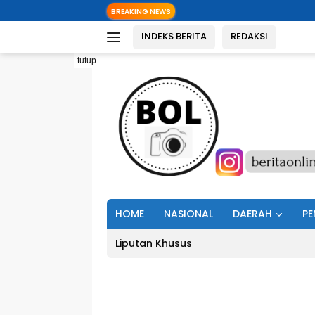
Langsung
Pemkab Minu
BREAKING NEWS
ke
INDEKS BERITA
REDAKSI
konten
tutup
HOME
NASIONAL
DAERAH
PE
Liputan Khusus