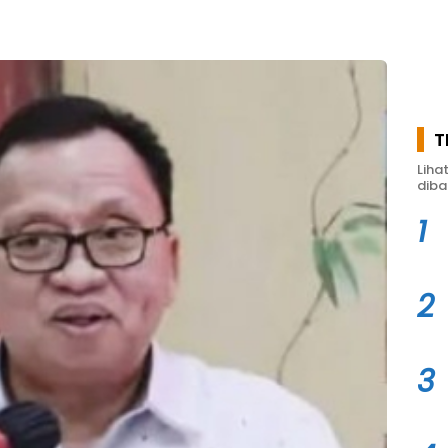
T
Liha
diba
1
2
3