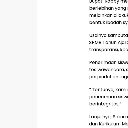
Bupati Robby me
berlebihan yang 
melainkan dilaku
bentuk ibadah sy
Usainya sambutan
SPMB Tahun Ajar
transparansi, kea
Penerimaan siswa
tes wawancara, s
perpindahan tugas
“ Tentunya, kami
penerimaan siswa
berintegritas,”
Lanjutnya, Belia
dan Kurikulum Me