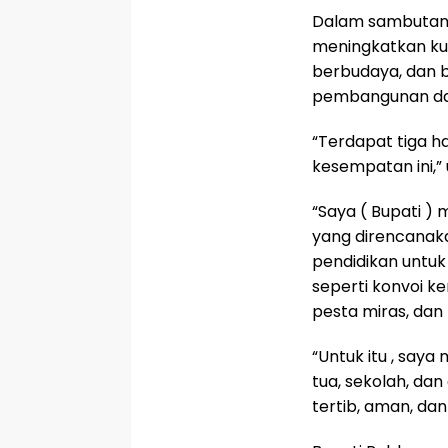
Dalam sambutan 
meningkatkan kua
berbudaya, dan b
pembangunan da
“Terdapat tiga h
kesempatan ini,”
“Saya ( Bupati )
yang direncanaka
pendidikan untuk
seperti konvoi k
pesta miras, dan 
“Untuk itu , say
tua, sekolah, da
tertib, aman, da