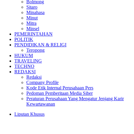
Bolmong
Sitaro
Minahasa
Minut
Mitra
Minsel
PEMERINTAHAN
POLITIK
PENDIDIKAN & RELIGI
Teropong
HUKUM
TRAVELING
TECHNO
REDAKSI
Redaksi
Company Profile
Kode Etik Internal Perusahaan Pers
Pedoman Pemberitaan Media Siber
Peraturan Perusahaan Yang Mengatur Jenjang Karir
Kewartawanan
Liputan Khusus