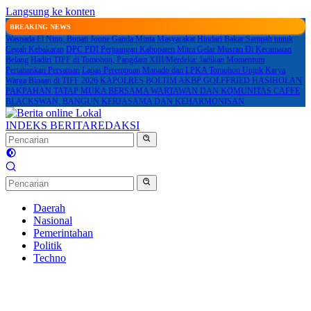
Langsung ke konten
BREAKING NEWS
Waspada El Nino, Bupati Joune Ganda Minta Masyarakat Hindari Bakar Sampah untuk
Cegah Kebakaran
DPC PDI Perjuangan Kabupaten Mitra Gelar Musran Di Kecamatan
Belang
Hadiri TIFF di Tomohon, Pangdam XIII/Merdeka: Jadikan Momentum
Pertahankan Persatuan
Lapas Perempuan Manado dan LPKA Tomohon Unjuk Karya
Warga Binaan di TIFF 2026
KAPOLRES BOLTIM AKBP GOLFFRIED HASIHOLAN
PAKPAHAN TATAP MUKA BERSAMA WARTAWAN DAN KOMUNITAS CAFFE
BLACKSWAN, BANGUN KERJASAMA DAN KEHARMONISAN
INDEKS BERITA
REDAKSI
Daerah
Nasional
Pemerintahan
Politik
Techno