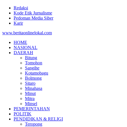
Redaksi
Kode Etik Jurnalisme
Pedoman Media Siber
Karir
www.beritaonlinelokal.com
HOME
NASIONAL
DAERAH
Bitung
Tomohon
Sangihe
Kotamobagu
Bolmong
Sitaro
Minahasa
Minut
Mitra
Minsel
PEMERINTAHAN
POLITIK
PENDIDIKAN & RELIGI
Teropong