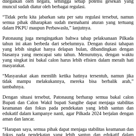
dilegalkan oleh negara, sehingga setiap potensi gesekan yang
muncul sudah diatur oleh berbagai regulasi.
“Tidak perlu kita jabarkan satu per satu regulasi tersebut, namun
semua pihak diharapkan sudah memahami aturan yang tertuang
dalam PKPU maupun Perbawaslu,” lanjutnya.
Patonaung juga mengingatkan bahwa tahap pelaksanaan Pilkada
tahun ini akan berbeda dari sebelumnya. Dengan durasi tahapan
yang lebih singkat hanya delapan bulan, dibandingkan dengan
biasanya yang mencapai satu tahun. Menurutnya, dengan waktu
yang singkat ini bakal calon harus lebih efisien dalam meraih hati
masyarakat.
“Masyarakat akan memilih ketika hatinya tersentuh, namun jika
tidak mampu melakukannya, mereka bisa berbalik arah,”
tambahnya.
Dengan situasi tersebut, Patonaung berharap semua bakal calon
Bupati dan Calon Wakil bupati Sangihe dapat menjaga stabilitas
keamanan dan fokus pada pendekatan yang lebih santun dan
edukatif dalam kampanye nanti, agar Pilkada 2024 berjalan dengan
aman dan lancar.
“Harapan saya, semua pihak dapat menjaga stabilitas keamanan dan
fokus pada pendekatan yang lebih santun dan edukatif dalam