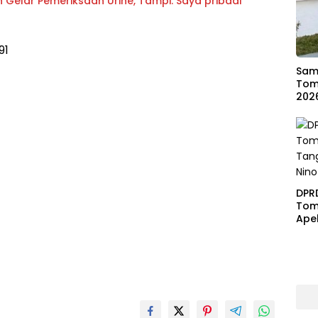
 Gelar Pemeriksaan Urine, Tampi: Saya pribadi
91
Samb
Tom
202
DPR
Tom
Ape
Ben