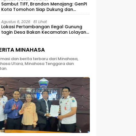
Sambut TIFF, Brandon Menajang: ​GenPI
Kota Tomohon Siap Dukung dan
Sukseskan TIFF 2026
Agustus 6, 2026
81 Lihat
Lokasi Pertambangan Ilegal Gunung
tagin Desa Bakan Kecamatan Lolayan
Kabupaten Bolaang Mongondow di
perkebunan Lolotut Target Bareskrim
TIPEDTER MABES POLRI
ERITA MINAHASA
rmasi dan berita terbaru dari Minahasa,
hasa Utara, Minahasa Tenggara dan
tan.