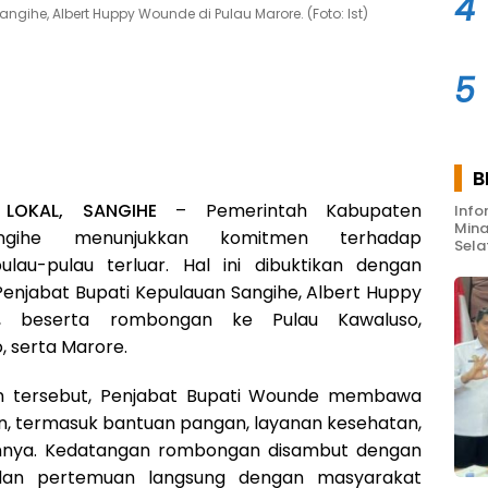
4
gihe, Albert Huppy Wounde di Pulau Marore. (Foto: Ist)
5
B
 LOKAL, SANGIHE
– Pemerintah Kabupaten
Info
Mina
ngihe menunjukkan komitmen terhadap
Sela
ulau-pulau terluar. Hal ini dibuktikan dengan
Penjabat Bupati Kepulauan Sangihe, Albert Huppy
, beserta rombongan ke Pulau Kawaluso,
, serta Marore.
n tersebut, Penjabat Bupati Wounde membawa
n, termasuk bantuan pangan, layanan kesehatan,
innya. Kedatangan rombongan disambut dengan
dan pertemuan langsung dengan masyarakat