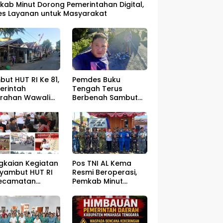
kab Minut Dorong Pemerintahan Digital,
es Layanan untuk Masyarakat
ut HUT RI Ke 81,
Pemdes Buku
erintah
Tengah Terus
urahan Wawali
Berbenah Sambut
gelar Jumat
HUT RI ke – 81
sih
gkaian Kegiatan
Pos TNI AL Kema
yambut HUT RI
Resmi Beroperasi,
Kecamatan
Pemkab Minut
ahan Resmi Di
Optimistis
a
Perlindungan
Nelayan Meningkat