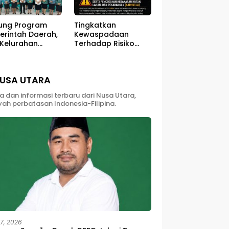
ung Program
Tingkatkan
erintah Daerah,
Kewaspadaan
 Kelurahan
Terhadap Risiko
ali Sukses
Kebakaran di Musim
ar Kegiatan
Kemarau
berdayaan
USA UTARA
yarakat
ta dan informasi terbaru dari Nusa Utara,
yah perbatasan Indonesia-Filipina.
27, 2026