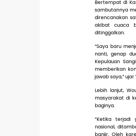
Bertempat di K
sambutannya me
direncanakan sa
akibat cuaca b
ditinggalkan.
“Saya baru menja
nanti, genap du
Kepulauan Sang
memberikan kont
jawab saya,” uja
Lebih lanjut, 
masyarakat di k
baginya.
“Ketika terjadi
nasional, ditam
banjir. Oleh kar