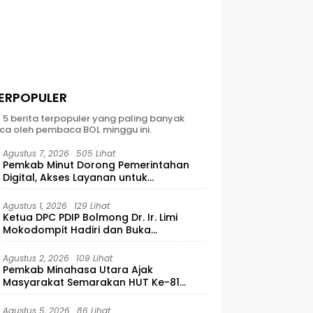
ERPOPULER
t 5 berita terpopuler yang paling banyak
ca oleh pembaca BOL minggu ini.
Agustus 7, 2026
505 Lihat
Pemkab Minut Dorong Pemerintahan
Digital, Akses Layanan untuk
Masyarakat
Agustus 1, 2026
129 Lihat
Ketua DPC PDIP Bolmong Dr. Ir. Limi
Mokodompit Hadiri dan Buka
Musyawarah Ranting Se-Kecamatan
Lolayan
Agustus 2, 2026
109 Lihat
Pemkab Minahasa Utara Ajak
Masyarakat Semarakan HUT Ke-81
Kemerdekaan RI
Agustus 5, 2026
86 Lihat