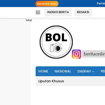
Langsung
Pemkab Minut Dorong Pe
BREAKING NEWS
ke
INDEKS BERITA
REDAKSI
konten
tutup
HOME
NASIONAL
DAERAH
PE
Liputan Khusus