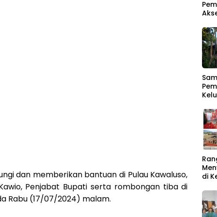
Pem
Aks
Samb
Pem
Kel
Men
Ber
Ran
Men
ungi dan memberikan bantuan di Pulau Kawaluso,
di 
Rat
Kawio, Penjabat Bupati serta rombongan tiba di
Buk
da Rabu (17/07/2024) malam.