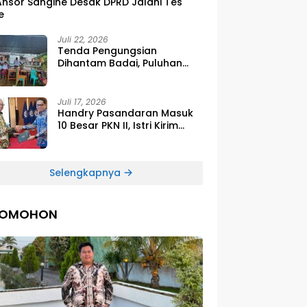
Ansor Sangihe Desak DPRD Jalani Tes
e
Juli 22, 2026
Tenda Pengungsian
Dihantam Badai, Puluhan
Siswa SDG Smirna Kawio
Dipulangkan
Juli 17, 2026
Handry Pasandaran Masuk
10 Besar PKN II, Istri Kirim
Ucapan Bangga Lewat
Medsos
Selengkapnya
TOMOHON