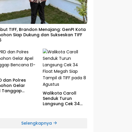
ut TIFF, Brandon Menajang: ​GenPI Kota
ohon Siap Dukung dan Sukseskan TIFF
6
D dan Polres
ohon Gelar
l Tanggap
Walikota Caroll
cana El-Nino
Senduk Turun
Langsung Cek 34
Float Megah Siap
Tampil di TIFF pada
8 Agustus
Selengkapnya