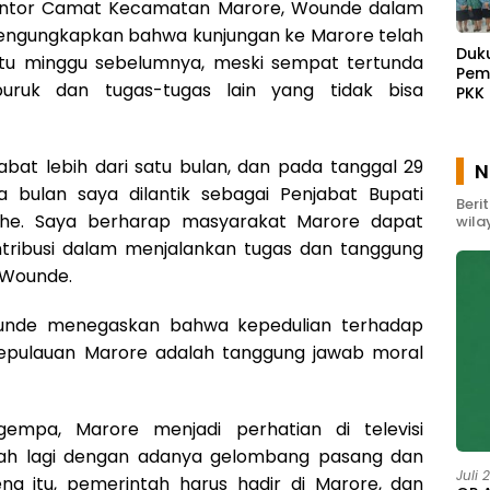
antor Camat Kecamatan Marore, Wounde dalam
ngungkapkan bahwa kunjungan ke Marore telah
Duk
tu minggu sebelumnya, meski sempat tertunda
Pem
uruk dan tugas-tugas lain yang tidak bisa
PKK
Waw
Gel
Pem
bat lebih dari satu bulan, dan pada tanggal 29
N
Mas
a bulan saya dilantik sebagai Penjabat Bupati
Beri
ihe. Saya berharap masyarakat Marore dapat
wila
ribusi dalam menjalankan tugas dan tanggung
r Wounde.
Wounde menegaskan bahwa kepedulian terhadap
epulauan Marore adalah tanggung jawab moral
 gempa, Marore menjadi perhatian di televisi
bah lagi dengan adanya gelombang pasang dan
Juli 
ena itu, pemerintah harus hadir di Marore, dan