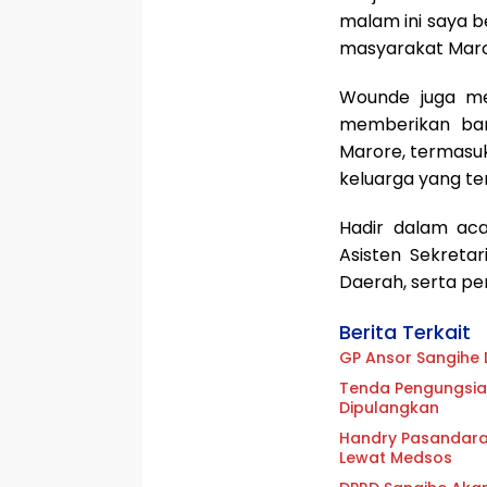
malam ini saya b
masyarakat Maro
Wounde juga m
memberikan ban
Marore, termasuk 
keluarga yang t
Hadir dalam aca
Asisten Sekreta
Daerah, serta p
Berita Terkait
GP Ansor Sangihe 
Tenda Pengungsian
Dipulangkan
Handry Pasandaran
Lewat Medsos