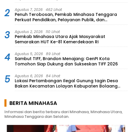
2
Agustus 7, 2026
462 Lihat
Penuh Terobosan, Pemkab Minahasa Tenggara
Perkuat Pendidikan, Pelayanan Publik, dan
Kesehatan
3
Agustus 2, 2026
110 Lihat
Pemkab Minahasa Utara Ajak Masyarakat
Semarakan HUT Ke-81 Kemerdekaan RI
4
Agustus 5, 2026
89 Lihat
Sambut TIFF, Brandon Menajang: ​GenPI Kota
Tomohon Siap Dukung dan Sukseskan TIFF 2026
5
Agustus 6, 2026
84 Lihat
Lokasi Pertambangan Ilegal Gunung tagin Desa
Bakan Kecamatan Lolayan Kabupaten Bolaang
Mongondow di perkebunan Lolotut Target
Bareskrim TIPEDTER MABES POLRI
BERITA MINAHASA
Informasi dan berita terbaru dari Minahasa, Minahasa Utara,
Minahasa Tenggara dan Selatan.