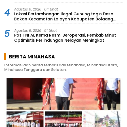
4
Agustus 6, 2026
84 Lihat
Lokasi Pertambangan Ilegal Gunung tagin Desa
Bakan Kecamatan Lolayan Kabupaten Bolaang
Mongondow di perkebunan Lolotut Target
Bareskrim TIPEDTER MABES POLRI
5
Agustus 6, 2026
81 Lihat
Pos TNI AL Kema Resmi Beroperasi, Pemkab Minut
Optimistis Perlindungan Nelayan Meningkat
BERITA MINAHASA
Informasi dan berita terbaru dari Minahasa, Minahasa Utara,
Minahasa Tenggara dan Selatan.