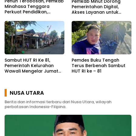
Penuh Terobosan, Pemkab
Pemkab Minut Dorong
Minahasa Tenggara
Pemerintahan Digital,
Perkuat Pendidikan,
Akses Layanan untuk
Pelayanan Publik, dan
Masyarakat
Kesehatan
Sambut HUT RI Ke 81,
Pemdes Buku Tengah
Pemerintah Kelurahan
Terus Berbenah Sambut
Wawali Mengelar Jumat
HUT RI ke – 81
Bersih
NUSA UTARA
Berita dan informasi terbaru dari Nusa Utara, wilayah
perbatasan Indonesia-Filipina.