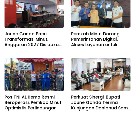
Joune Ganda Pacu
Pemkab Minut Dorong
Transformasi Minut,
Pemerintahan Digital,
Anggaran 2027 Disiapkan
Akses Layanan untuk
Jadi Mesin Pembangunan
Masyarakat
Pos TNI AL Kema Resmi
Perkuat Sinergi, Bupati
Beroperasi, Pemkab Minut
Joune Ganda Terima
Optimistis Perlindungan
Kunjungan Danlanud Sam
Nelayan Meningkat
Ratulangi