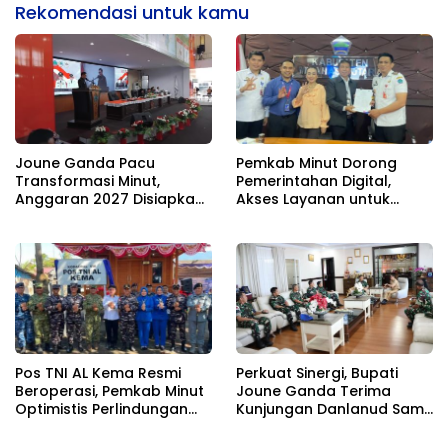
Rekomendasi untuk kamu
Joune Ganda Pacu
Pemkab Minut Dorong
Transformasi Minut,
Pemerintahan Digital,
Anggaran 2027 Disiapkan
Akses Layanan untuk
Jadi Mesin Pembangunan
Masyarakat
Pos TNI AL Kema Resmi
Perkuat Sinergi, Bupati
Beroperasi, Pemkab Minut
Joune Ganda Terima
Optimistis Perlindungan
Kunjungan Danlanud Sam
Nelayan Meningkat
Ratulangi