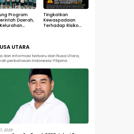
ung Program
Tingkatkan
erintah Daerah,
Kewaspadaan
 Kelurahan
Terhadap Risiko
ali Sukses
Kebakaran di Musim
ar Kegiatan
Kemarau
berdayaan
USA UTARA
yarakat
ta dan informasi terbaru dari Nusa Utara,
yah perbatasan Indonesia-Filipina.
27, 2026