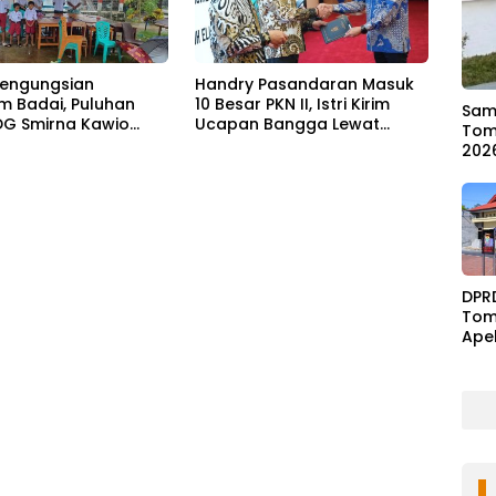
engungsian
Handry Pasandaran Masuk
m Badai, Puluhan
10 Besar PKN II, Istri Kirim
Samb
DG Smirna Kawio
Ucapan Bangga Lewat
Tom
gkan
Medsos
202
DPR
Tom
Ape
Ben