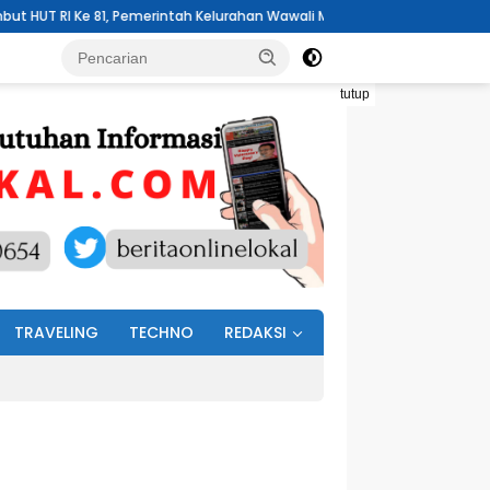
erintah Kelurahan Wawali Mengelar Jumat Bersih
Pemdes Buku 
tutup
TRAVELING
TECHNO
REDAKSI