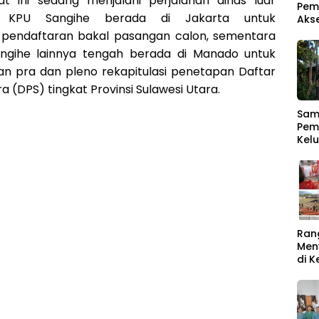
t ini sedang menjalani perjalanan dinas luar
Pem
a KPU Sangihe berada di Jakarta untuk
Aks
pendaftaran bakal pasangan calon, sementara
ngihe lainnya tengah berada di Manado untuk
an pra dan pleno rekapitulasi penetapan Daftar
 (DPS) tingkat Provinsi Sulawesi Utara.
Samb
Pem
Kel
Men
Ber
Ran
Men
di 
Rat
Buk