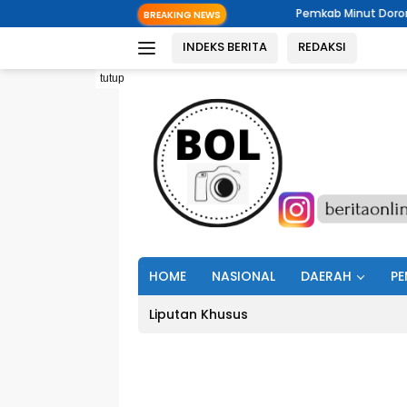
Langsung
Pemkab Minut Dorong Pemerintahan Digit
BREAKING NEWS
ke
INDEKS BERITA
REDAKSI
konten
tutup
HOME
NASIONAL
DAERAH
PE
Liputan Khusus