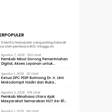
ERPOPULER
t 5 berita terpopuler yang paling banyak
ca oleh pembaca BOL minggu ini.
Agustus 7, 2026
502 Lihat
Pemkab Minut Dorong Pemerintahan
Digital, Akses Layanan untuk
Masyarakat
Agustus 1, 2026
121 Lihat
Ketua DPC PDIP Bolmong Dr. Ir. Limi
Mokodompit Hadiri dan Buka
Musyawarah Ranting Se-Kecamatan
Lolayan
Agustus 2, 2026
108 Lihat
Pemkab Minahasa Utara Ajak
Masyarakat Semarakan HUT Ke-81
Kemerdekaan RI
Agustus 1, 2026
88 Lihat