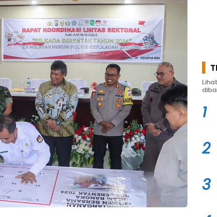
T
Liha
diba
1
2
3