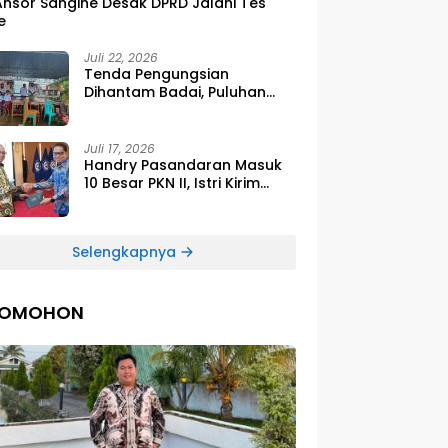
Ansor Sangihe Desak DPRD Jalani Tes
e
Juli 22, 2026
Tenda Pengungsian
Dihantam Badai, Puluhan
Siswa SDG Smirna Kawio
Dipulangkan
Juli 17, 2026
Handry Pasandaran Masuk
10 Besar PKN II, Istri Kirim
Ucapan Bangga Lewat
Medsos
Selengkapnya
TOMOHON