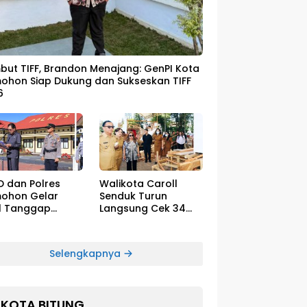
ut TIFF, Brandon Menajang: ​GenPI Kota
ohon Siap Dukung dan Sukseskan TIFF
6
D dan Polres
Walikota Caroll
ohon Gelar
Senduk Turun
l Tanggap
Langsung Cek 34
cana El-Nino
Float Megah Siap
Tampil di TIFF pada
8 Agustus
Selengkapnya
KOTA BITUNG