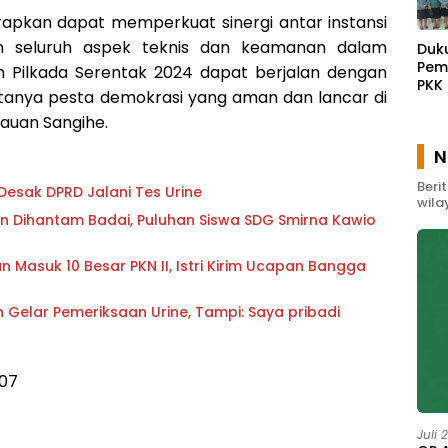
arapkan dapat memperkuat sinergi antar instansi
 seluruh aspek teknis dan keamanan dalam
Duk
Pem
 Pilkada Serentak 2024 dapat berjalan dengan
PKK
ptanya pesta demokrasi yang aman dan lancar di
Waw
auan Sangihe.
Gel
Pem
N
Mas
Beri
Desak DPRD Jalani Tes Urine
wila
 Dihantam Badai, Puluhan Siswa SDG Smirna Kawio
 Masuk 10 Besar PKN II, Istri Kirim Ucapan Bangga
 Gelar Pemeriksaan Urine, Tampi: Saya pribadi
407
Juli 