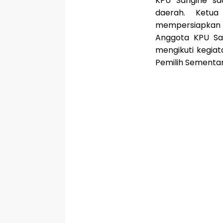
KPU Sangihe saa
daerah. Ketu
mempersiapkan 
Anggota KPU Sa
mengikuti kegiat
Pemilih Sementara