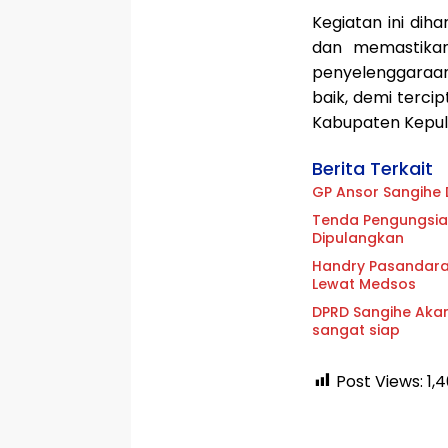
Kegiatan ini dih
dan memastikan
penyelenggaraan
baik, demi terci
Kabupaten Kepul
Berita Terkait
GP Ansor Sangihe 
Tenda Pengungsian
Dipulangkan
Handry Pasandaran
Lewat Medsos
DPRD Sangihe Akan
sangat siap
Post Views:
1,