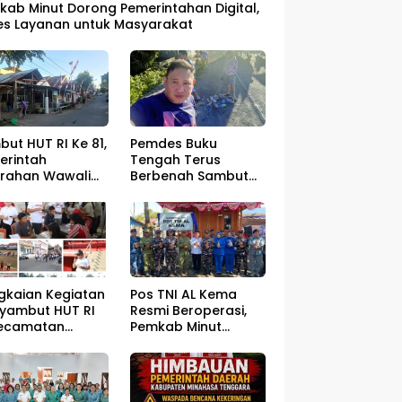
kab Minut Dorong Pemerintahan Digital,
es Layanan untuk Masyarakat
ut HUT RI Ke 81,
Pemdes Buku
erintah
Tengah Terus
urahan Wawali
Berbenah Sambut
gelar Jumat
HUT RI ke – 81
sih
gkaian Kegiatan
Pos TNI AL Kema
yambut HUT RI
Resmi Beroperasi,
Kecamatan
Pemkab Minut
ahan Resmi Di
Optimistis
a
Perlindungan
Nelayan Meningkat