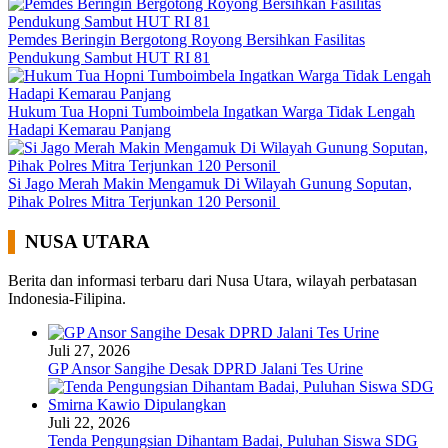
Pemdes Beringin Bergotong Royong Bersihkan Fasilitas
Pendukung Sambut HUT RI 81
Hukum Tua Hopni Tumboimbela Ingatkan Warga Tidak Lengah
Hadapi Kemarau Panjang
Si Jago Merah Makin Mengamuk Di Wilayah Gunung Soputan,
Pihak Polres Mitra Terjunkan 120 Personil
NUSA UTARA
Berita dan informasi terbaru dari Nusa Utara, wilayah perbatasan
Indonesia-Filipina.
Juli 27, 2026
GP Ansor Sangihe Desak DPRD Jalani Tes Urine
Juli 22, 2026
Tenda Pengungsian Dihantam Badai, Puluhan Siswa SDG