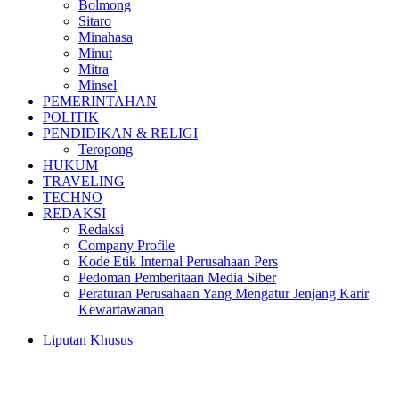
Bolmong
Sitaro
Minahasa
Minut
Mitra
Minsel
PEMERINTAHAN
POLITIK
PENDIDIKAN & RELIGI
Teropong
HUKUM
TRAVELING
TECHNO
REDAKSI
Redaksi
Company Profile
Kode Etik Internal Perusahaan Pers
Pedoman Pemberitaan Media Siber
Peraturan Perusahaan Yang Mengatur Jenjang Karir
Kewartawanan
Liputan Khusus