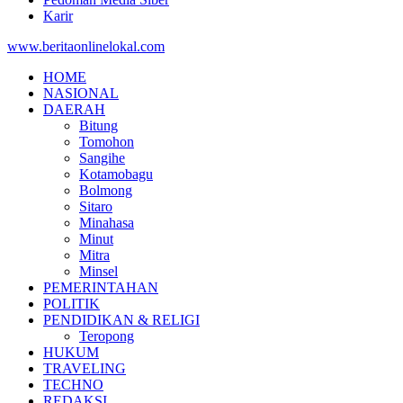
Karir
www.beritaonlinelokal.com
HOME
NASIONAL
DAERAH
Bitung
Tomohon
Sangihe
Kotamobagu
Bolmong
Sitaro
Minahasa
Minut
Mitra
Minsel
PEMERINTAHAN
POLITIK
PENDIDIKAN & RELIGI
Teropong
HUKUM
TRAVELING
TECHNO
REDAKSI