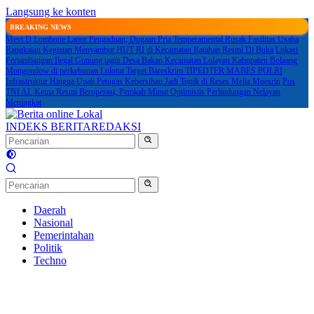
Langsung ke konten
BREAKING NEWS
Mevi D Lombone Lapor Pengaduan, Dugaan Pria Temperamental Rusak Fasilitas Usaha
Rangkaian Kegiatan Menyambut HUT RI di Kecamatan Ratahan Resmi Di Buka
Lokasi
Pertambangan Ilegal Gunung tagin Desa Bakan Kecamatan Lolayan Kabupaten Bolaang
Mongondow di perkebunan Lolotut Target Bareskrim TIPEDTER MABES POLRI
Infrastruktur Hingga Upah Petugas Kebersihan Jadi Topik di Reses Melia Moesrin
Pos
TNI AL Kema Resmi Beroperasi, Pemkab Minut Optimistis Perlindungan Nelayan
Meningkat
INDEKS BERITA
REDAKSI
Daerah
Nasional
Pemerintahan
Politik
Techno