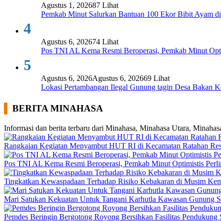
Agustus 1, 2026
87 Lihat
Pemkab Minut Salurkan Bantuan 100 Ekor Bibit Ayam d
4
Agustus 6, 2026
74 Lihat
Pos TNI AL Kema Resmi Beroperasi, Pemkab Minut Opti
5
Agustus 6, 2026
Agustus 6, 2026
69 Lihat
Lokasi Pertambangan Ilegal Gunung tagin Desa Baka
BERITA MINAHASA
Informasi dan berita terbaru dari Minahasa, Minahasa Utara, Minahas
Rangkaian Kegiatan Menyambut HUT RI di Kecamatan Ratahan Re
Pos TNI AL Kema Resmi Beroperasi, Pemkab Minut Optimistis Perl
Tingkatkan Kewaspadaan Terhadap Risiko Kebakaran di Musim Ke
Mari Satukan Kekuatan Untuk Tangani Karhutla Kawasan Gunung S
Pemdes Beringin Bergotong Royong Bersihkan Fasilitas Pendukun