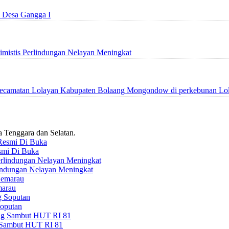
i Desa Gangga I
mistis Perlindungan Nelayan Meningkat
n Kecamatan Lolayan Kabupaten Bolaang Mongondow di perkebunan
a Tenggara dan Selatan.
smi Di Buka
indungan Nelayan Meningkat
marau
oputan
g Sambut HUT RI 81