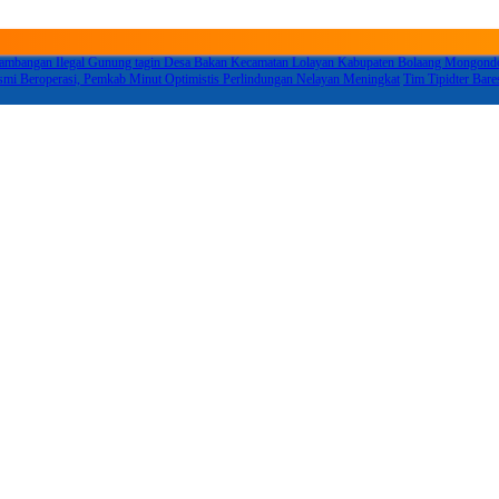
tambangan Ilegal Gunung tagin Desa Bakan Kecamatan Lolayan Kabupaten Bolaang Mongo
i Beroperasi, Pemkab Minut Optimistis Perlindungan Nelayan Meningkat
Tim Tipidter Bar