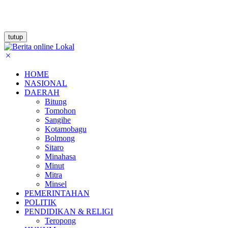
tutup
HOME
NASIONAL
DAERAH
Bitung
Tomohon
Sangihe
Kotamobagu
Bolmong
Sitaro
Minahasa
Minut
Mitra
Minsel
PEMERINTAHAN
POLITIK
PENDIDIKAN & RELIGI
Teropong