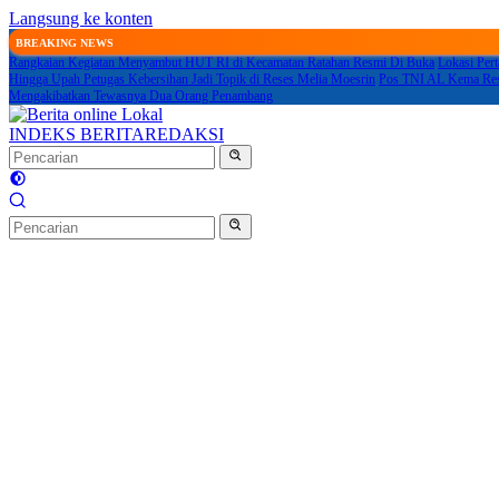
Langsung ke konten
BREAKING NEWS
Rangkaian Kegiatan Menyambut HUT RI di Kecamatan Ratahan Resmi Di Buka
Lokasi Per
Hingga Upah Petugas Kebersihan Jadi Topik di Reses Melia Moesrin
Pos TNI AL Kema Resm
Mengakibatkan Tewasnya Dua Orang Penambang
INDEKS BERITA
REDAKSI