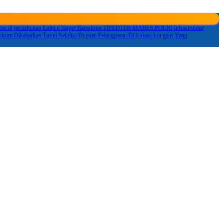
ndow di perkebunan Lolotut Target Bareskrim TIPEDTER MABES POLRI
Infrastruktur
eskrim Dikabarkan Turun Selidiki Dugaan Pelanggaran Di Lokasi Longsor Yang