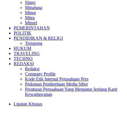
Sitaro
Minahasa
Minut
Mitra
Minsel
PEMERINTAHAN
POLITIK
PENDIDIKAN & RELIGI
Teropong
HUKUM
TRAVELING
TECHNO
REDAKSI
Redaksi
Company Profile
Kode Etik Internal Perusahaan Pers
Pedoman Pemberitaan Media Siber
Peraturan Perusahaan Yang Mengatur Jenjang Karir
Kewartawanan
Liputan Khusus