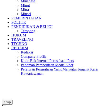
Minahasa
Minut
Mitra
Minsel
PEMERINTAHAN
POLITIK
PENDIDIKAN & RELIGI
Teropong
HUKUM
TRAVELING
TECHNO
REDAKSI
Redaksi
Company Profile
Kode Etik Internal Perusahaan Pers
Pedoman Pemberitaan Media Siber
Peraturan Perusahaan Yang Mengatur Jenjang Karir
Kewartawanan
tutup