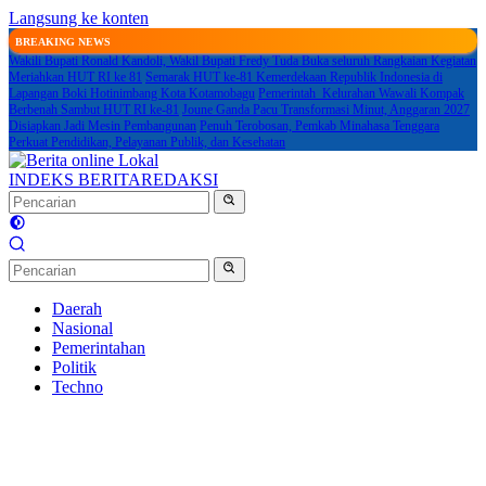
Langsung ke konten
BREAKING NEWS
Wakili Bupati Ronald Kandoli, Wakil Bupati Fredy Tuda Buka seluruh Rangkaian Kegiatan
Meriahkan HUT RI ke 81
Semarak HUT ke-81 Kemerdekaan Republik Indonesia di
Lapangan Boki Hotinimbang Kota Kotamobagu
Pemerintah Kelurahan Wawali Kompak
Berbenah Sambut HUT RI ke-81
Joune Ganda Pacu Transformasi Minut, Anggaran 2027
Disiapkan Jadi Mesin Pembangunan
Penuh Terobosan, Pemkab Minahasa Tenggara
Perkuat Pendidikan, Pelayanan Publik, dan Kesehatan
INDEKS BERITA
REDAKSI
Daerah
Nasional
Pemerintahan
Politik
Techno