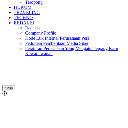
Teropong
HUKUM
TRAVELING
TECHNO
REDAKSI
Redaksi
Company Profile
Kode Etik Internal Perusahaan Pers
Pedoman Pemberitaan Media Siber
Peraturan Perusahaan Yang Mengatur Jenjang Karir
Kewartawanan
tutup