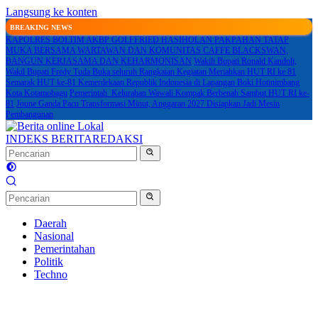
Langsung ke konten
BREAKING NEWS
KAPOLRES BOLTIM AKBP GOLFFRIED HASIHOLAN PAKPAHAN TATAP
MUKA BERSAMA WARTAWAN DAN KOMUNITAS CAFFE BLACKSWAN,
BANGUN KERJASAMA DAN KEHARMONISAN
Wakili Bupati Ronald Kandoli,
Wakil Bupati Fredy Tuda Buka seluruh Rangkaian Kegiatan Meriahkan HUT RI ke 81
Semarak HUT ke-81 Kemerdekaan Republik Indonesia di Lapangan Boki Hotinimbang
Kota Kotamobagu
Pemerintah Kelurahan Wawali Kompak Berbenah Sambut HUT RI ke-
81
Joune Ganda Pacu Transformasi Minut, Anggaran 2027 Disiapkan Jadi Mesin
Pembangunan
INDEKS BERITA
REDAKSI
Daerah
Nasional
Pemerintahan
Politik
Techno