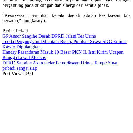
bergantung pada dukungan dan sinergi dari semua pihak.
“Kesuksesan pemilihan kepala daerah adalah kesuksesan kita
bersama,” pungkasnya.
Berita Terkait
GP Ansor Sangihe Desak DPRD Jalani Tes Urine
Tenda Pengungsian Dihantam Badai, Puluhan Siswa SDG Smirna
Kawio Dipulangkan
Handry Pasandaran Masuk 10 Besar PKN II, Istri Kirim Ucapan
Bangga Lewat Medsos
DPRD Sangihe Akan Gelar Pemeriksaan Urine, Tampi: Saya
pribadi sangat siap
Post Views:
690