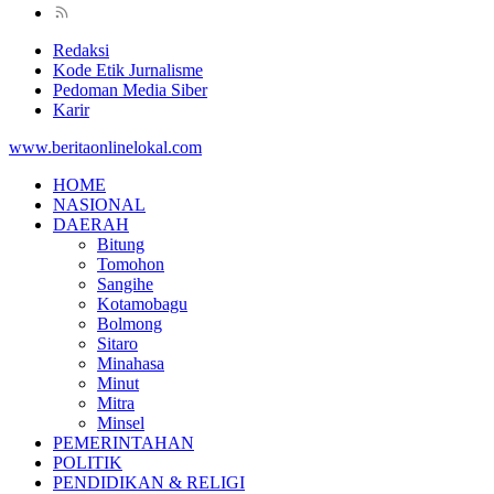
Redaksi
Kode Etik Jurnalisme
Pedoman Media Siber
Karir
www.beritaonlinelokal.com
HOME
NASIONAL
DAERAH
Bitung
Tomohon
Sangihe
Kotamobagu
Bolmong
Sitaro
Minahasa
Minut
Mitra
Minsel
PEMERINTAHAN
POLITIK
PENDIDIKAN & RELIGI