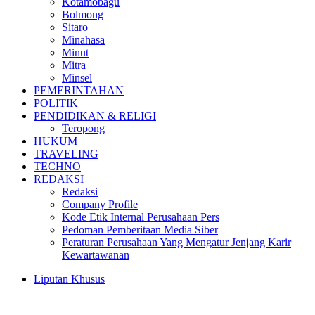
Kotamobagu
Bolmong
Sitaro
Minahasa
Minut
Mitra
Minsel
PEMERINTAHAN
POLITIK
PENDIDIKAN & RELIGI
Teropong
HUKUM
TRAVELING
TECHNO
REDAKSI
Redaksi
Company Profile
Kode Etik Internal Perusahaan Pers
Pedoman Pemberitaan Media Siber
Peraturan Perusahaan Yang Mengatur Jenjang Karir
Kewartawanan
Liputan Khusus