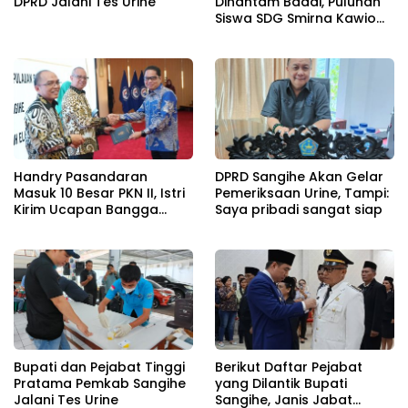
DPRD Jalani Tes Urine
Dihantam Badai, Puluhan
Siswa SDG Smirna Kawio
Dipulangkan
Handry Pasandaran
DPRD Sangihe Akan Gelar
Masuk 10 Besar PKN II, Istri
Pemeriksaan Urine, Tampi:
Kirim Ucapan Bangga
Saya pribadi sangat siap
Lewat Medsos
Bupati dan Pejabat Tinggi
Berikut Daftar Pejabat
Pratama Pemkab Sangihe
yang Dilantik Bupati
Jalani Tes Urine
Sangihe, Janis Jabat