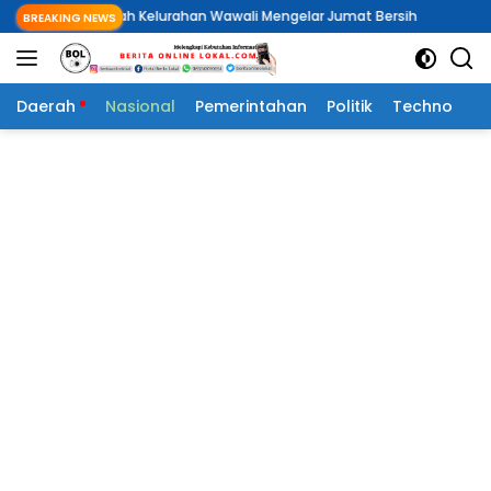
Langsung
erintah Kelurahan Wawali Mengelar Jumat Bersih
Pemdes Buku 
BREAKING NEWS
ke
konten
Daerah
Nasional
Pemerintahan
Politik
Techno