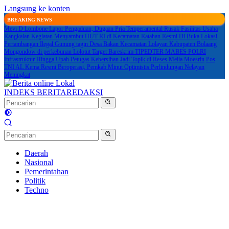
Langsung ke konten
BREAKING NEWS
Mevi D Lombone Lapor Pengaduan, Dugaan Pria Temperamental Rusak Fasilitas Usaha
Rangkaian Kegiatan Menyambut HUT RI di Kecamatan Ratahan Resmi Di Buka
Lokasi
Pertambangan Ilegal Gunung tagin Desa Bakan Kecamatan Lolayan Kabupaten Bolaang
Mongondow di perkebunan Lolotut Target Bareskrim TIPEDTER MABES POLRI
Infrastruktur Hingga Upah Petugas Kebersihan Jadi Topik di Reses Melia Moesrin
Pos
TNI AL Kema Resmi Beroperasi, Pemkab Minut Optimistis Perlindungan Nelayan
Meningkat
INDEKS BERITA
REDAKSI
Daerah
Nasional
Pemerintahan
Politik
Techno