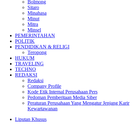
Bolmong
Sitaro
Minahasa
Minut
Mitra
Minsel
PEMERINTAHAN
POLITIK
PENDIDIKAN & RELIGI
Teropong
HUKUM
TRAVELING
TECHNO
REDAKSI
Redaksi
Company Profile
Kode Etik Internal Perusahaan Pers
Pedoman Pemberitaan Media Siber
Peraturan Perusahaan Yang Mengatur Jenjang Karir
Kewartawanan
Liputan Khusus