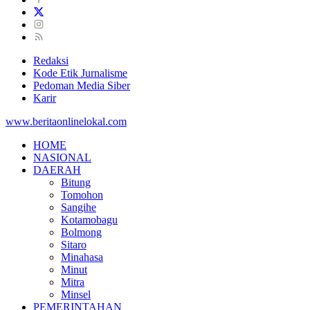
Redaksi
Kode Etik Jurnalisme
Pedoman Media Siber
Karir
www.beritaonlinelokal.com
HOME
NASIONAL
DAERAH
Bitung
Tomohon
Sangihe
Kotamobagu
Bolmong
Sitaro
Minahasa
Minut
Mitra
Minsel
PEMERINTAHAN