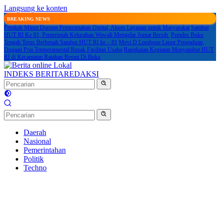
Langsung ke konten
BREAKING NEWS
Pemkab Minut Dorong Pemerintahan Digital, Akses Layanan untuk Masyarakat
Sambut
HUT RI Ke 81, Pemerintah Kelurahan Wawali Mengelar Jumat Bersih
Pemdes Buku
Tengah Terus Berbenah Sambut HUT RI ke – 81
Mevi D Lombone Lapor Pengaduan,
Dugaan Pria Temperamental Rusak Fasilitas Usaha
Rangkaian Kegiatan Menyambut HUT
RI di Kecamatan Ratahan Resmi Di Buka
INDEKS BERITA
REDAKSI
Daerah
Nasional
Pemerintahan
Politik
Techno