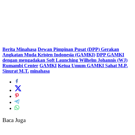
Berita Minahasa
Dewan Pimpinan Pusat (DPP) Gerakan
Angkatan Muda Kristen Indonesia (GAMKI)
DPP GAMKI
dengan mengadakan Soft Launching Wilhelm Johannis (WJ)
Rumambi Center
GAMKI
Ketua Umum GAMKI Sahat M.P.
Sinurat M.T.
minahasa
Baca Juga