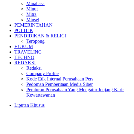
Minahasa
Minut
Mitra
Minsel
PEMERINTAHAN
POLITIK
PENDIDIKAN & RELIGI
Teropong
HUKUM
TRAVELING
TECHNO
REDAKSI
Redaksi
Company Profile
Kode Etik Internal Perusahaan Pers
Pedoman Pemberitaan Media Siber
Peraturan Perusahaan Yang Mengatur Jenjang Karir
Kewartawanan
Liputan Khusus