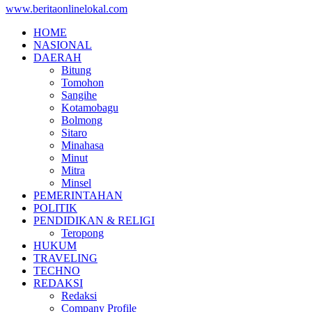
www.beritaonlinelokal.com
HOME
NASIONAL
DAERAH
Bitung
Tomohon
Sangihe
Kotamobagu
Bolmong
Sitaro
Minahasa
Minut
Mitra
Minsel
PEMERINTAHAN
POLITIK
PENDIDIKAN & RELIGI
Teropong
HUKUM
TRAVELING
TECHNO
REDAKSI
Redaksi
Company Profile