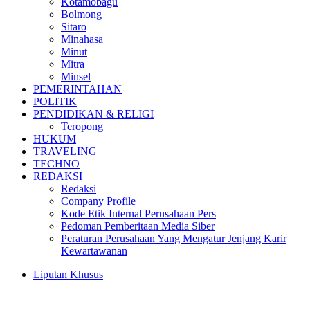
Kotamobagu
Bolmong
Sitaro
Minahasa
Minut
Mitra
Minsel
PEMERINTAHAN
POLITIK
PENDIDIKAN & RELIGI
Teropong
HUKUM
TRAVELING
TECHNO
REDAKSI
Redaksi
Company Profile
Kode Etik Internal Perusahaan Pers
Pedoman Pemberitaan Media Siber
Peraturan Perusahaan Yang Mengatur Jenjang Karir
Kewartawanan
Liputan Khusus