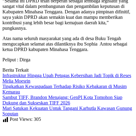
“Selama ini DPRD telah berperan sebagai lembaga legislatif yang
sangat vital dalam pembangunan dan pengambilan keputusan di
Kabupaten Minahasa Tenggara. Dengan adanya pimpinan difinitif,
saya yakin DPRD akan semakin kuat dan mampu memberikan
kontribusi yang lebih besar bagi kemajuan daerah kita,”
pungkasnya.
Atas nama seluruh masyarakat yang ada di desa Buku Tengah
mengucapkan selamat atas dilantiknya ibu Sophia Antou sebagai
ketua DPRD kabupaten Minahasa Tenggara.
Peliput : Dirga
Berita Terkait
Infrastruktur Hingga Upah Petugas Kebersihan Jadi Topik di Reses
Melia Moesrin
Tingkatkan Kewaspadaan Terhadap Risiko Kebakaran di Musim
Kemarau
Sambut TIFF, Brandon Menajang: ​GenPI Kota Tomohon Siap
Dukung dan Sukseskan TIFF 2026
Mari Satukan Kekuatan Untuk Tangani Karhutla Kawasan Gunung
Soputan
Post Views:
305