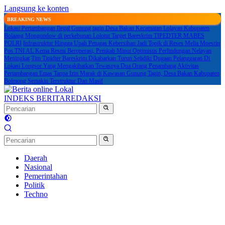
Langsung ke konten
BREAKING NEWS
Lokasi Pertambangan Ilegal Gunung tagin Desa Bakan Kecamatan Lolayan Kabupaten
Bolaang Mongondow di perkebunan Lolotut Target Bareskrim TIPEDTER MABES
POLRI
Infrastruktur Hingga Upah Petugas Kebersihan Jadi Topik di Reses Melia Moesrin
Pos TNI AL Kema Resmi Beroperasi, Pemkab Minut Optimistis Perlindungan Nelayan
Meningkat
Tim Tipidter Bareskrim Dikabarkan Turun Selidiki Dugaan Pelanggaran Di
Lokasi Longsor Yang Mengakibatkan Tewasnya Dua Orang Penambang
Aktivitas
Pertambangan Emas Tanpa Izin Marak di Kawasan Gunung Tagin, Desa Bakan Kabupaten
Bolmong Semakin Terstruktur Dan Masif
INDEKS BERITA
REDAKSI
Daerah
Nasional
Pemerintahan
Politik
Techno