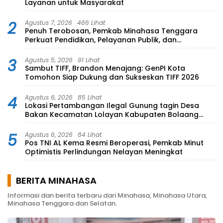
Layanan untuk Masyarakat
2
Agustus 7, 2026
466 Lihat
Penuh Terobosan, Pemkab Minahasa Tenggara
Perkuat Pendidikan, Pelayanan Publik, dan
Kesehatan
3
Agustus 5, 2026
91 Lihat
Sambut TIFF, Brandon Menajang: ​GenPI Kota
Tomohon Siap Dukung dan Sukseskan TIFF 2026
4
Agustus 6, 2026
85 Lihat
Lokasi Pertambangan Ilegal Gunung tagin Desa
Bakan Kecamatan Lolayan Kabupaten Bolaang
Mongondow di perkebunan Lolotut Target
Bareskrim TIPEDTER MABES POLRI
5
Agustus 6, 2026
84 Lihat
Pos TNI AL Kema Resmi Beroperasi, Pemkab Minut
Optimistis Perlindungan Nelayan Meningkat
BERITA MINAHASA
Informasi dan berita terbaru dari Minahasa, Minahasa Utara,
Minahasa Tenggara dan Selatan.