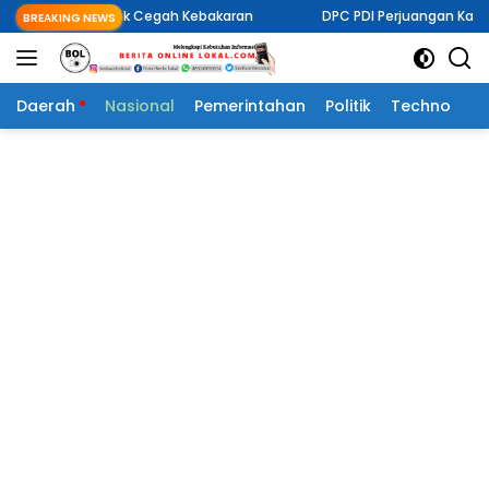
Langsung
ntuk Cegah Kebakaran
DPC PDI Perjuangan Kabupaten Mitra Gel
BREAKING NEWS
ke
konten
Daerah
Nasional
Pemerintahan
Politik
Techno