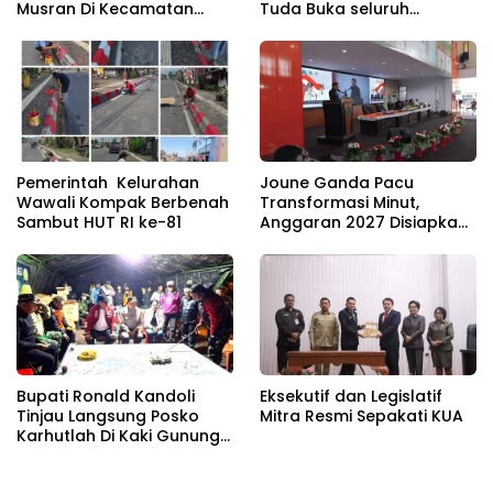
Musran Di Kecamatan
Tuda Buka seluruh
Belang
Rangkaian Kegiatan
Meriahkan HUT RI ke 81
Pemerintah Kelurahan
Joune Ganda Pacu
Wawali Kompak Berbenah
Transformasi Minut,
Sambut HUT RI ke-81
Anggaran 2027 Disiapkan
Jadi Mesin Pembangunan
Bupati Ronald Kandoli
Eksekutif dan Legislatif
Tinjau Langsung Posko
Mitra Resmi Sepakati KUA
Karhutlah Di Kaki Gunung
Soputan