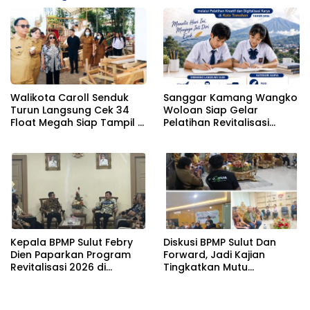
Walikota Caroll Senduk
Sanggar Kamang Wangko
Turun Langsung Cek 34
Woloan Siap Gelar
Float Megah Siap Tampil di
Pelatihan Revitalisasi
TIFF pada 8 Agustus
Sastra Lokal Minahasa
bagi Pelajar SMP
Kepala BPMP Sulut Febry
Diskusi BPMP Sulut Dan
Dien Paparkan Program
Forward, Jadi Kajian
Revitalisasi 2026 di
Tingkatkan Mutu
Hadapan Wagub Victor
Pendidikan
Mailangkay