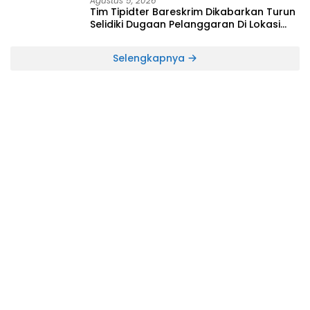
Agustus 5, 2026
Tim Tipidter Bareskrim Dikabarkan Turun
Selidiki Dugaan Pelanggaran Di Lokasi
Longsor Yang Mengakibatkan Tewasnya
Dua Orang Penambang
Selengkapnya