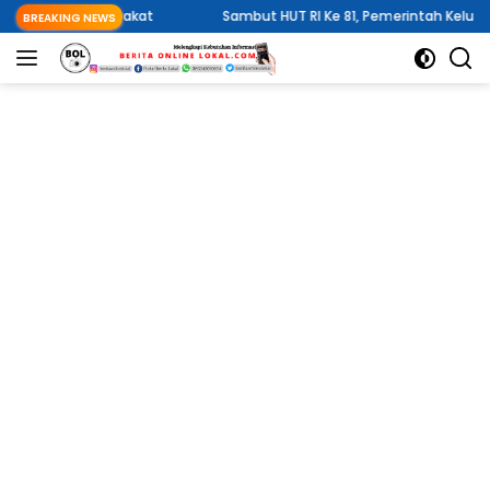
Langsung
asyarakat
Sambut HUT RI Ke 81, Pemerintah Kelurahan Wawali 
BREAKING NEWS
ke
konten