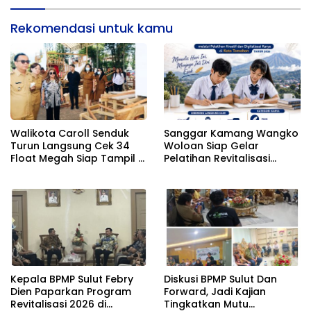
Rekomendasi untuk kamu
Walikota Caroll Senduk
Sanggar Kamang Wangko
Turun Langsung Cek 34
Woloan Siap Gelar
Float Megah Siap Tampil di
Pelatihan Revitalisasi
TIFF pada 8 Agustus
Sastra Lokal Minahasa
bagi Pelajar SMP
Kepala BPMP Sulut Febry
Diskusi BPMP Sulut Dan
Dien Paparkan Program
Forward, Jadi Kajian
Revitalisasi 2026 di
Tingkatkan Mutu