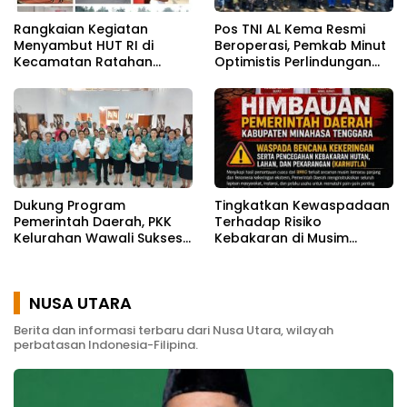
Rangkaian Kegiatan
Pos TNI AL Kema Resmi
Menyambut HUT RI di
Beroperasi, Pemkab Minut
Kecamatan Ratahan
Optimistis Perlindungan
Resmi Di Buka
Nelayan Meningkat
Dukung Program
Tingkatkan Kewaspadaan
Pemerintah Daerah, PKK
Terhadap Risiko
Kelurahan Wawali Sukses
Kebakaran di Musim
Gelar Kegiatan
Kemarau
Pemberdayaan
Masyarakat
NUSA UTARA
Berita dan informasi terbaru dari Nusa Utara, wilayah
perbatasan Indonesia-Filipina.