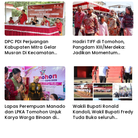
DPC PDI Perjuangan
Hadiri TIFF di Tomohon,
Kabupaten Mitra Gelar
Pangdam XIII/Merdeka:
Musran Di Kecamatan
Jadikan Momentum
Belang
Pertahankan Persatuan
Lapas Perempuan Manado
Wakili Bupati Ronald
dan LPKA Tomohon Unjuk
Kandoli, Wakil Bupati Fredy
Karya Warga Binaan di
Tuda Buka seluruh
TIFF 2026
Rangkaian Kegiatan
Meriahkan HUT RI ke 81