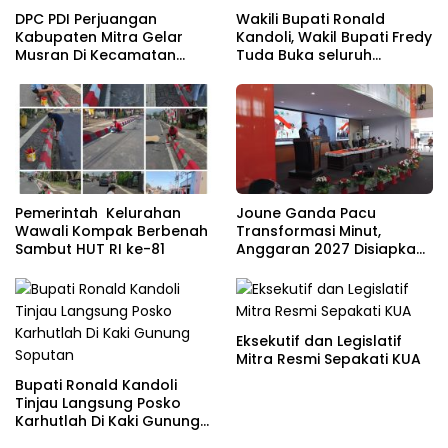
DPC PDI Perjuangan
Wakili Bupati Ronald
Kabupaten Mitra Gelar
Kandoli, Wakil Bupati Fredy
Musran Di Kecamatan
Tuda Buka seluruh
Belang
Rangkaian Kegiatan
Meriahkan HUT RI ke 81
Pemerintah Kelurahan
Joune Ganda Pacu
Wawali Kompak Berbenah
Transformasi Minut,
Sambut HUT RI ke-81
Anggaran 2027 Disiapkan
Jadi Mesin Pembangunan
Eksekutif dan Legislatif
Mitra Resmi Sepakati KUA
Bupati Ronald Kandoli
Tinjau Langsung Posko
Karhutlah Di Kaki Gunung
Soputan