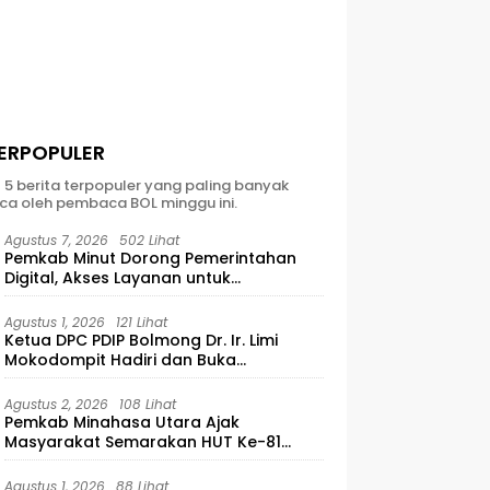
ERPOPULER
t 5 berita terpopuler yang paling banyak
ca oleh pembaca BOL minggu ini.
Agustus 7, 2026
502 Lihat
Pemkab Minut Dorong Pemerintahan
Digital, Akses Layanan untuk
Masyarakat
Agustus 1, 2026
121 Lihat
Ketua DPC PDIP Bolmong Dr. Ir. Limi
Mokodompit Hadiri dan Buka
Musyawarah Ranting Se-Kecamatan
Lolayan
Agustus 2, 2026
108 Lihat
Pemkab Minahasa Utara Ajak
Masyarakat Semarakan HUT Ke-81
Kemerdekaan RI
Agustus 1, 2026
88 Lihat