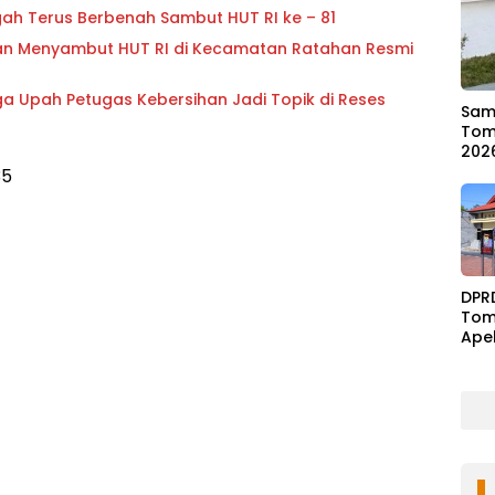
h Terus Berbenah Sambut HUT RI ke – 81
an Menyambut HUT RI di Kecamatan Ratahan Resmi
gga Upah Petugas Kebersihan Jadi Topik di Reses
Samb
Tom
202
35
DPR
Tom
Ape
Ben