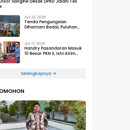
Ansor Sangihe Desak DPRD Jalani Tes
e
Juli 22, 2026
Tenda Pengungsian
Dihantam Badai, Puluhan
Siswa SDG Smirna Kawio
Dipulangkan
Juli 17, 2026
Handry Pasandaran Masuk
10 Besar PKN II, Istri Kirim
Ucapan Bangga Lewat
Medsos
Selengkapnya
TOMOHON