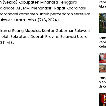
ah (Sekda) Kabupaten Minahasa Tenggara
Pem
Aks
 Lalandos, AP, MM, menghadiri Rapat Koordinasi
atangani komitmen untuk percepatan sertifikasi
lawesi Utara, Rabu, (7/8/2024).
dakan di Ruang Mapalus, Kantor Gubernur Sulawesi
 oleh Sekretaris Daerah Provinsi Sulawesi Utara,
Samb
Pem
ST, M.Si.
Kel
Men
Ber
Ran
Men
di 
Rat
Buk