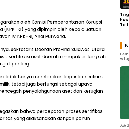
Tin
Kew
nggarakan oleh Komisi Pemberantasan Korupsi
Ter
ia (KPK-RI) yang dipimpin oleh Kepala Satuan
Keb
Kem
ayah IV KPK-RI, Andi Purwana.
N
a, Sekretaris Daerah Provinsi Sulawesi Utara
Beri
a sertifikasi aset daerah merupakan langkah
wila
ngat penting.
si ini tidak hanya memberikan kepastian hukum
miliki tetapi juga berfungsi sebagai upaya
 mencegah penyalahgunaan aset dan kerugian
egaskan bahwa percepatan proses sertifikasi
ioritas yang dilaksanakan dengan penuh
Juli 