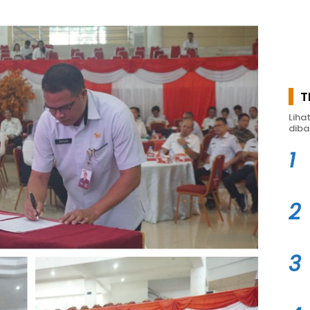
T
Liha
diba
1
2
3