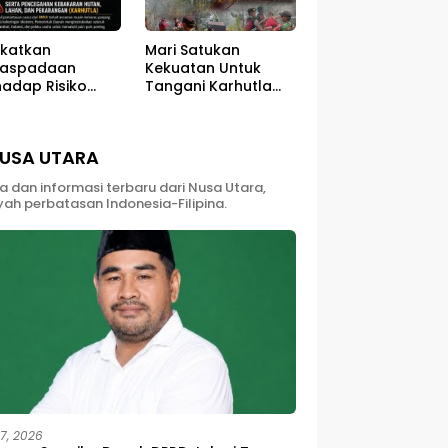
Mari Satukan
gkatkan
Kekuatan Untuk
aspadaan
Tangani Karhutla
hadap Risiko
Kawasan Gunung
akaran di Musim
Soputan
arau
USA UTARA
ta dan informasi terbaru dari Nusa Utara,
yah perbatasan Indonesia-Filipina.
27, 2026