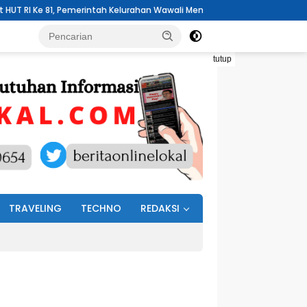
intah Kelurahan Wawali Mengelar Jumat Bersih
Pemdes Buku Te
tutup
TRAVELING
TECHNO
REDAKSI