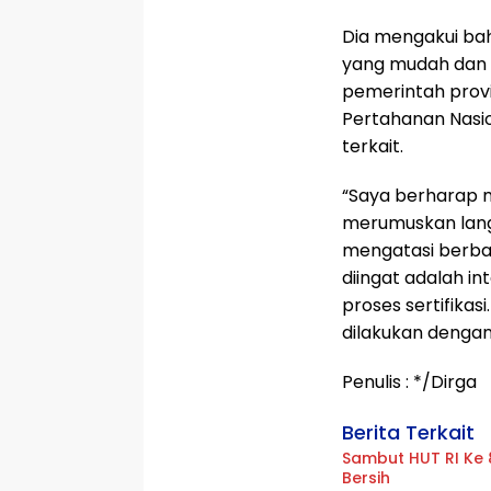
Dia mengakui bah
yang mudah dan 
pemerintah prov
Pertahanan Nasio
terkait.
“Saya berharap me
merumuskan langk
mengatasi berbag
diingat adalah i
proses sertifikas
dilakukan dengan
Penulis : */Dirga
Berita Terkait
Sambut HUT RI Ke 
Bersih