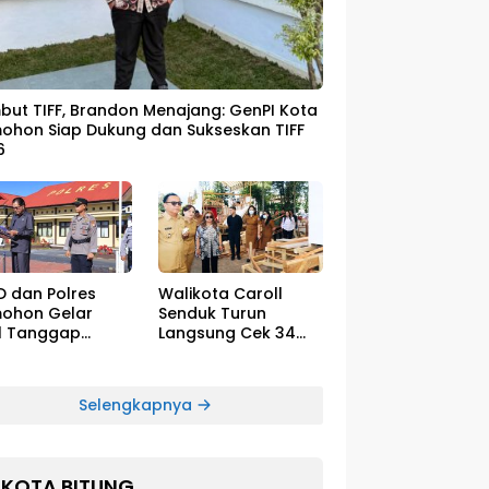
ut TIFF, Brandon Menajang: ​GenPI Kota
ohon Siap Dukung dan Sukseskan TIFF
6
D dan Polres
Walikota Caroll
ohon Gelar
Senduk Turun
l Tanggap
Langsung Cek 34
cana El-Nino
Float Megah Siap
Tampil di TIFF pada
8 Agustus
Selengkapnya
KOTA BITUNG