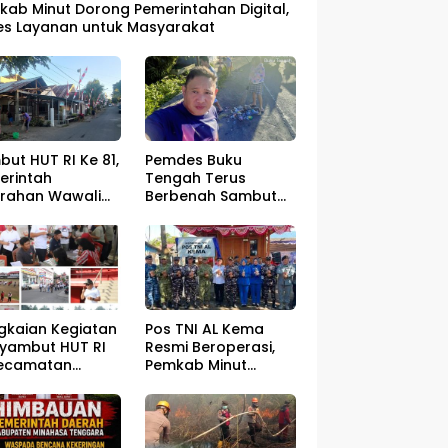
kab Minut Dorong Pemerintahan Digital,
es Layanan untuk Masyarakat
ut HUT RI Ke 81,
Pemdes Buku
erintah
Tengah Terus
urahan Wawali
Berbenah Sambut
gelar Jumat
HUT RI ke – 81
sih
Pos TNI AL Kema
gkaian Kegiatan
Resmi Beroperasi,
yambut HUT RI
Pemkab Minut
Kecamatan
Optimistis
ahan Resmi Di
Perlindungan
a
Nelayan Meningkat