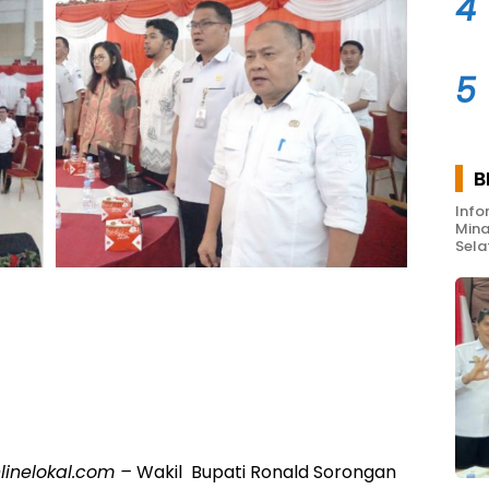
4
5
B
Info
Mina
Sela
linelokal.com –
Wakil Bupati Ronald Sorongan