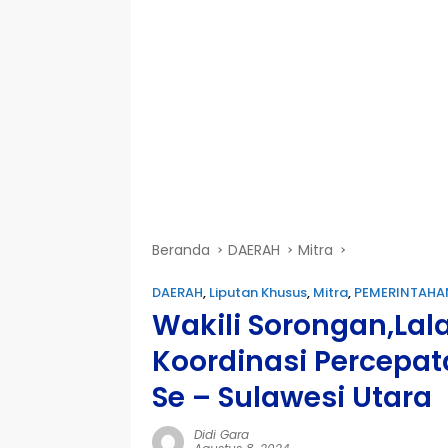
Beranda
DAERAH
Mitra
DAERAH
,
Liputan Khusus
,
Mitra
,
PEMERINTAHA
Wakili Sorongan,Lal
Koordinasi Percepat
Se – Sulawesi Utara
Didi Gara