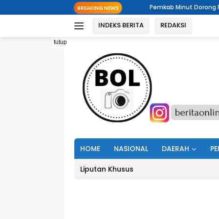
Langsung
Pemkab Minut Dorong Pemerintahan Digital
BREAKING NEWS
ke
INDEKS BERITA
REDAKSI
konten
tutup
HOME
NASIONAL
DAERAH
PE
Liputan Khusus