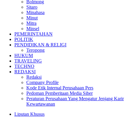
Bolmong
Sitaro
Minahasa
Minut
Mitra
Minsel
PEMERINTAHAN
POLITIK
PENDIDIKAN & RELIGI
Teropong
HUKUM
TRAVELING
TECHNO
REDAKSI
Redaksi
Company Profile
Kode Etik Internal Perusahaan Pers
Pedoman Pemberitaan Media Siber
Peraturan Perusahaan Yang Mengatur Jenjang Karir
Kewartawanan
Liputan Khusus