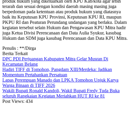
produk hukum yang dikeluarkan oleh KPU Kab/kota agar lebih
terarah dan sesuai dengan kondisi daerah masing masing juga
berpedoman pada ketentuan atau produk hukum yang diatasnya
baik itu Keputusan KPU Provinsi, Keputusan KPU RI, maupun
PKPU RI dan Peaturan Perundang undangan yang berlaku. Dalam
kegiatan tersebut selain Hukum dan Pengawasan KPU Mitra hadir
juga Ketua Divisi Perencanaan dan Data Aulia Syukur, kasubag
Hukum dan SDM juga kasubag Perencanaan dan Data KPU Mitra.
Penulis : **/Dirga
Berita Terkait
DPC PDI Perjuangan Kabupaten Mitra Gelar Musran Di
Kecamatan Belang
Hadiri TIFF di Tomohon, Pangdam XIII/Merdeka: Jadikan
Momentum Pertahankan Persatuan
Lapas Perempuan Manado dan LPKA Tomohon Unjuk Karya
Warga Binaan di TIFF 2026
Wakili Bupati Ronald Kandoli, Wakil Bupati Fredy Tuda Buka
seluruh Rangkaian Kegiatan Meriahkan HUT RI ke 81
Post Views:
434