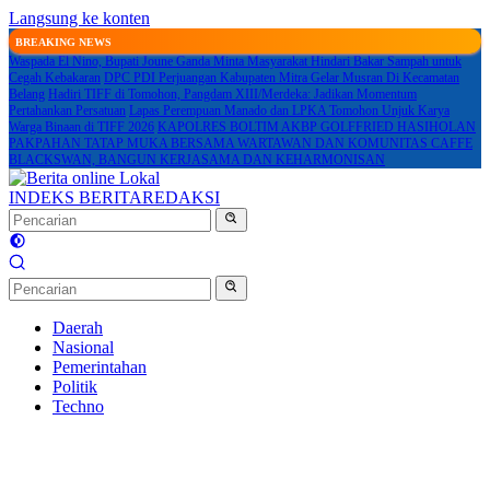
Langsung ke konten
BREAKING NEWS
Waspada El Nino, Bupati Joune Ganda Minta Masyarakat Hindari Bakar Sampah untuk
Cegah Kebakaran
DPC PDI Perjuangan Kabupaten Mitra Gelar Musran Di Kecamatan
Belang
Hadiri TIFF di Tomohon, Pangdam XIII/Merdeka: Jadikan Momentum
Pertahankan Persatuan
Lapas Perempuan Manado dan LPKA Tomohon Unjuk Karya
Warga Binaan di TIFF 2026
KAPOLRES BOLTIM AKBP GOLFFRIED HASIHOLAN
PAKPAHAN TATAP MUKA BERSAMA WARTAWAN DAN KOMUNITAS CAFFE
BLACKSWAN, BANGUN KERJASAMA DAN KEHARMONISAN
INDEKS BERITA
REDAKSI
Daerah
Nasional
Pemerintahan
Politik
Techno