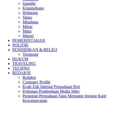
Sangihe
Kotamobagu
Bolmong
Sitaro
Minahasa
Minut
Mitra
Minsel
PEMERINTAHAN
POLITIK
PENDIDIKAN & RELIGI
Teropong
HUKUM
TRAVELING
TECHNO
REDAKSI
Redaksi
Company Profile
Kode Etik Internal Perusahaan Pers
Pedoman Pemberitaan Media Siber
Peraturan Perusahaan Yang Mengatur Jenjang Karir
Kewartawanan