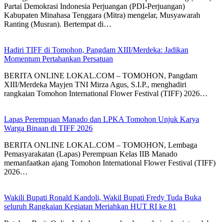
Partai Demokrasi Indonesia Perjuangan (PDI-Perjuangan)
Kabupaten Minahasa Tenggara (Mitra) mengelar, Musyawarah
Ranting (Musran). Bertempat di…
Hadiri TIFF di Tomohon, Pangdam XIII/Merdeka: Jadikan
Momentum Pertahankan Persatuan
BERITA ONLINE LOKAL.COM – ​TOMOHON, Pangdam
XIII/Merdeka Mayjen TNI Mirza Agus, S.I.P., menghadiri
rangkaian Tomohon International Flower Festival (TIFF) 2026…
Lapas Perempuan Manado dan LPKA Tomohon Unjuk Karya
Warga Binaan di TIFF 2026
BERITA ONLINE LOKAL.COM – ​TOMOHON, Lembaga
Pemasyarakatan (Lapas) Perempuan Kelas IIB Manado
memanfaatkan ajang Tomohon International Flower Festival (TIFF)
2026…
Wakili Bupati Ronald Kandoli, Wakil Bupati Fredy Tuda Buka
seluruh Rangkaian Kegiatan Meriahkan HUT RI ke 81