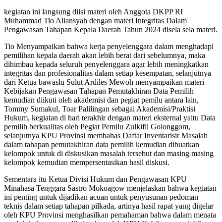
kegiatan ini langsung diisi materi oleh Anggota DKPP RI
Muhammad Tio Aliansyah dengan materi Integritas Dalam
Pengawasan Tahapan Kepala Daerah Tahun 2024 disela sela materi.
Tio Menyampaikan bahwa kerja penyelenggara dalam menghadapi
pemilihan kepala daerah akan lebih berat dari sebelumnya, maka
dihimbau kepada seluruh penyelenggara agar lebih meningkatkan
integritas dan profesionalitas dalam setiap kesempatan, selanjutnya
dari Ketua bawaslu Sulut Ardiles Mewoh menyampaikan materi
Kebijakan Pengawasan Tahapan Pemutakhiran Data Pemilih
kemudian diikuti oleh akademisi dan pegiat pemilu antara lain,
Tommy Sumakul, Toar Palilingan sebagai Akademisi/Praktisi
Hukum, kegiatan di hari terakhir dengan materi eksternal yaitu Data
pemilih berkualitas oleh Pegiat Pemilu Zulkifli Golonggom,
selanjutnya KPU Provinsi membahas Daftar Inventarisir Masalah
dalam tahapan pemutakhiran data pemilih kemudian dibuatkan
kelompok untuk di diskusikan masalah tersebut dan masing masing
kelompok kemudian mempersentasikan hasil diskusi.
Sementara itu Ketua Divisi Hukum dan Pengawasan KPU
Minahasa Tenggara Sastro Mokoagow menjelaskan bahwa kegiatan
ini penting untuk dijadikan acuan untuk penyusunan pedoman
teknis dalam setiap tahapan pilkada, artinya hasil rapat yang digelar
oleh KPU Provinsi menghasilkan pemahaman bahwa dalam menata