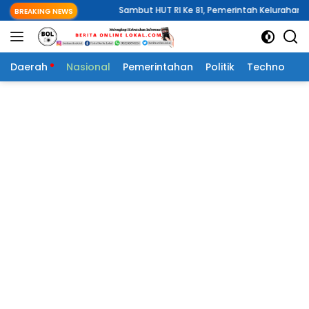
Langsung
kat
Sambut HUT RI Ke 81, Pemerintah Kelurahan Wawali Mengela
BREAKING NEWS
ke
konten
Daerah
Nasional
Pemerintahan
Politik
Techno