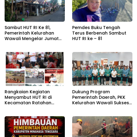
Sambut HUT RI Ke 81,
Pemdes Buku Tengah
Pemerintah Kelurahan
Terus Berbenah Sambut
Wawali Mengelar Jumat
HUT RI ke – 81
Bersih
Rangkaian Kegiatan
Dukung Program
Menyambut HUT RI di
Pemerintah Daerah, PKK
Kecamatan Ratahan
Kelurahan Wawali Sukses
Resmi Di Buka
Gelar Kegiatan
Pemberdayaan
Masyarakat