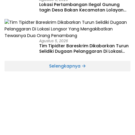
Lokasi Pertambangan Ilegal Gunung
tagin Desa Bakan Kecamatan Lolayan
Kabupaten Bolaang Mongondow di
perkebunan Lolotut Target Bareskrim
TIPEDTER MABES POLRI
Agustus 5, 2026
Tim Tipidter Bareskrim Dikabarkan Turun
Selidiki Dugaan Pelanggaran Di Lokasi
Longsor Yang Mengakibatkan Tewasnya
Dua Orang Penambang
Selengkapnya