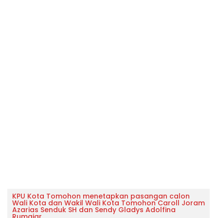
KPU Kota Tomohon menetapkan pasangan calon
Wali Kota dan Wakil Wali Kota Tomohon Caroll Joram
Azarias Senduk SH dan Sendy Gladys Adolfina
Rumajar