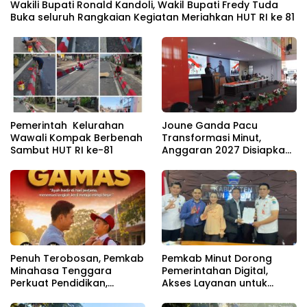
Wakili Bupati Ronald Kandoli, Wakil Bupati Fredy Tuda
Buka seluruh Rangkaian Kegiatan Meriahkan HUT RI ke 81
Pemerintah Kelurahan
Joune Ganda Pacu
Wawali Kompak Berbenah
Transformasi Minut,
Sambut HUT RI ke-81
Anggaran 2027 Disiapkan
Jadi Mesin Pembangunan
Penuh Terobosan, Pemkab
Pemkab Minut Dorong
Minahasa Tenggara
Pemerintahan Digital,
Perkuat Pendidikan,
Akses Layanan untuk
Pelayanan Publik, dan
Masyarakat