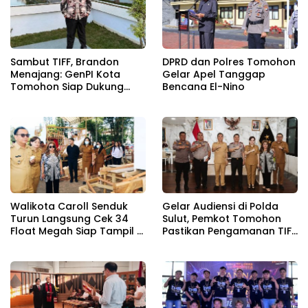
Sambut TIFF, Brandon
DPRD dan Polres Tomohon
Menajang: ​GenPI Kota
Gelar Apel Tanggap
Tomohon Siap Dukung
Bencana El-Nino
dan Sukseskan TIFF 2026
Walikota Caroll Senduk
Gelar Audiensi di Polda
Turun Langsung Cek 34
Sulut, Pemkot Tomohon
Float Megah Siap Tampil di
Pastikan Pengamanan TIFF
TIFF pada 8 Agustus
2026